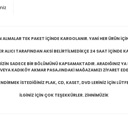
niz
N ALMALAR TEK PAKET İÇİNDE KARGOLANIR. YANİ HER ÜRÜN İÇİ
R ALICI TARAFINDAN AKSİ BELİRTİLMEDİKÇE 24 SAAT İÇİNDE K
ZİN SADECE BİR BÖLÜMÜNÜ KAPSAMAKTADIR. ARADIĞINIZ YA D
 VEYA KADIKÖY AKMAR PASAJINDAKİ MAĞAZAMIZI ZİYARET EDEB
DİRMEK İSTEDİĞİNİZ PLAK, CD, KASET, DVD LERİNİZ İÇİN LÜTFE
İLGİNİZ İÇİN ÇOK TEŞEKKÜRLER. ZİHNİMÜZİK
konularda yetersiz gördüğünüz noktaları öneri formunu kullanarak tarafım