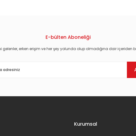
E-bülten Aboneliği
i gelenler, erken erişim ve her şey yolunda olup olmadığına dair içeriden bi
Gönder
Kurumsal