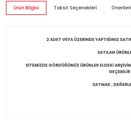
Ürün Bilgisi
Taksit Seçenekleri
Önerileri
2 ADET VEYA ÜZERİNDE YAPTIĞINIZ SATI
SATILAN ÜRÜNLE
SİTEMİZDE GÖRDÜĞÜNÜZ ÜRÜNLER ELDEKİ ARŞİVİMİ
GEÇEBİLİR
SATMAK , DEĞERLEN
Bu ürünün fiyat bilgisi, resim, ürün açıklamalarında ve diğer 