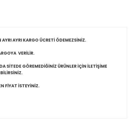
N AYRI AYRI KARGO ÜCRETİ ÖDEMEZSİNİZ.
ARGOYA VERİLİR.
A SİTEDE GÖREMEDİĞİNİZ ÜRÜNLER İÇİN İLETİŞİME
İLİRSİNİZ.
N FİYAT İSTEYİNİZ.
ıza iletebilirsiniz.