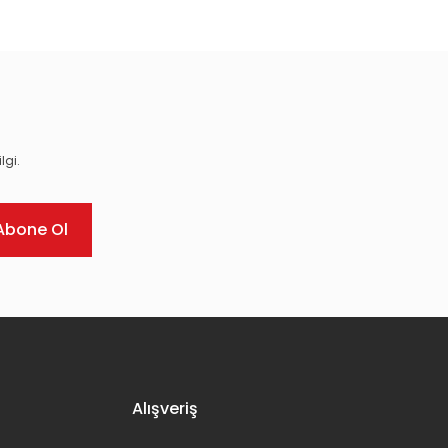
lgi.
Abone Ol
Alışveriş