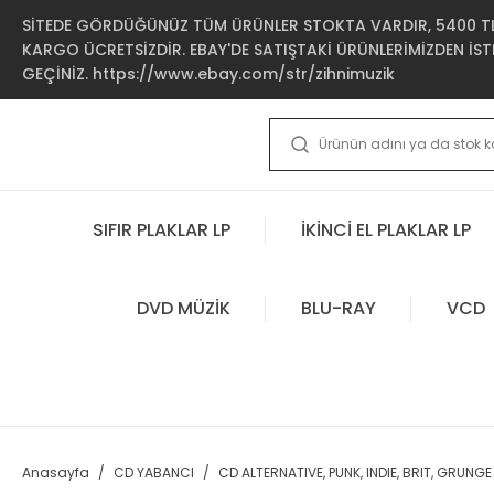
SİTEDE GÖRDÜĞÜNÜZ TÜM ÜRÜNLER STOKTA VARDIR, 5400 TL 
KARGO ÜCRETSİZDİR. EBAY'DE SATIŞTAKİ ÜRÜNLERİMİZDEN İSTE
GEÇİNİZ. https://www.ebay.com/str/zihnimuzik
SIFIR PLAKLAR LP
İKİNCİ EL PLAKLAR LP
DVD MÜZİK
BLU-RAY
VCD
Anasayfa
CD YABANCI
CD ALTERNATIVE, PUNK, INDIE, BRIT, GRUNGE