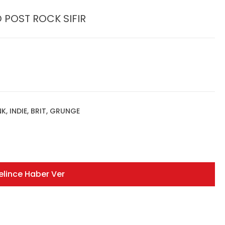
D POST ROCK SIFIR
K, INDIE, BRIT, GRUNGE
elince Haber Ver