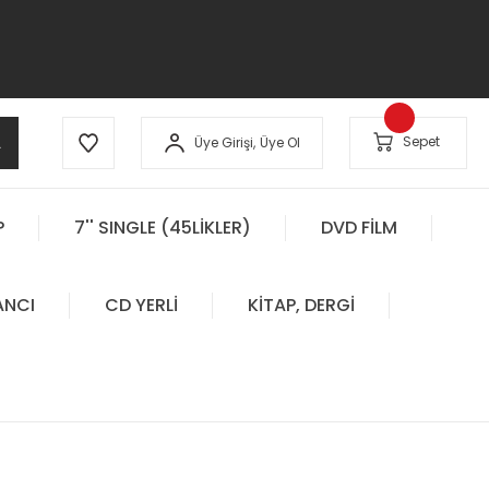
A
Sepet
Üye Girişi,
Üye Ol
P
7'' SINGLE (45LİKLER)
DVD FİLM
ANCI
CD YERLİ
KİTAP, DERGİ