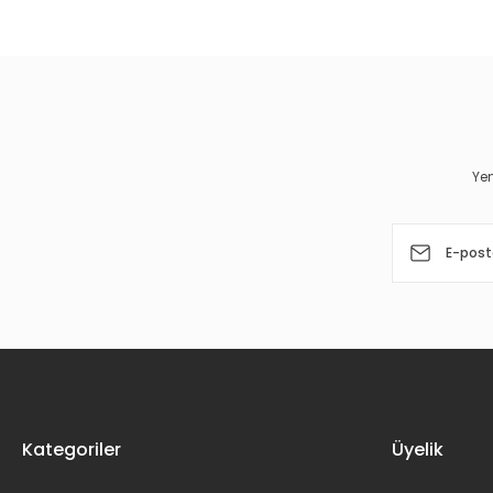
Görüş ve önerileriniz için teşekkür ederiz.
Ürün resmi kalitesiz, bozuk veya görüntülenemiyor.
Ürün açıklamasında eksik bilgiler bulunuyor.
Ürün bilgilerinde hatalar bulunuyor.
Yen
Ürün fiyatı diğer sitelerden daha pahalı.
Bu ürüne benzer farklı alternatifler olmalı.
Kategoriler
Üyelik