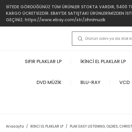
SİTEDE GÖRDÜĞÜNÜZ TÜM ÜRÜNLER STOKTA VARDIR, 5400 TL 
KARGO ÜCRETSİZDİR. EBAY'DE SATIŞTAKİ ÜRÜNLERİMİZDEN İSTE
GEÇİNİZ. https://www.ebay.com/str/zihnimuzik
SIFIR PLAKLAR LP
İKİNCİ EL PLAKLAR LP
DVD MÜZİK
BLU-RAY
VCD
Anasayfa
İKİNCİ EL PLAKLAR LP
PLAK EASY LISTENING, OLDIES, CHRI