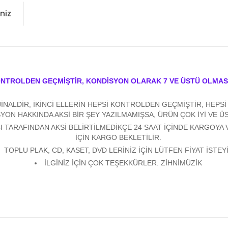
niz
ONTROLDEN GEÇMİŞTİR, KONDİSYON OLARAK 7 VE ÜSTÜ OLMAS
ALDİR, İKİNCİ ELLERİN HEPSİ KONTROLDEN GEÇMİŞTİR, HEPSİ Y
YON HAKKINDA AKSİ BİR ŞEY YAZILMAMIŞSA, ÜRÜN ÇOK İYİ VE 
 TARAFINDAN AKSİ BELİRTİLMEDİKÇE 24 SAAT İÇİNDE KARGOYA 
İÇİN KARGO BEKLETİLİR.
TOPLU PLAK, CD, KASET, DVD LERİNİZ İÇİN LÜTFEN FİYAT İSTEYİ
İLGİNİZ İÇİN ÇOK TEŞEKKÜRLER. ZİHNİMÜZİK