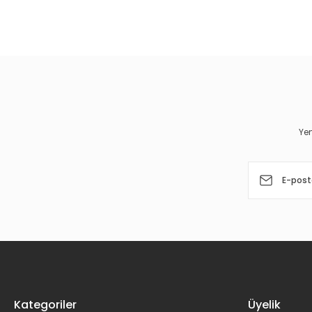
Bu ürünün fiyat bilgisi, resim, ürün açıklamalarında ve diğer 
Görüş ve önerileriniz için teşekkür ederiz.
Ürün resmi kalitesiz, bozuk veya görüntülenemiyor.
Ürün açıklamasında eksik bilgiler bulunuyor.
Ürün bilgilerinde hatalar bulunuyor.
Yen
Ürün fiyatı diğer sitelerden daha pahalı.
Bu ürüne benzer farklı alternatifler olmalı.
Kategoriler
Üyelik