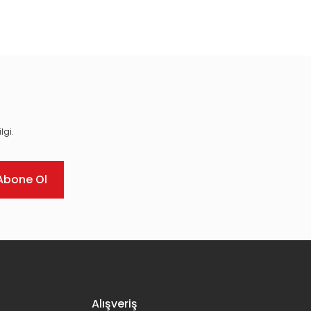
ıza iletebilirsiniz.
lgi.
Abone Ol
Alışveriş