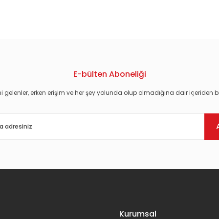
konularda yetersiz gördüğünüz noktaları öneri formunu kullanarak tarafım
E-bülten Aboneliği
i gelenler, erken erişim ve her şey yolunda olup olmadığına dair içeriden bi
Gönder
Kurumsal