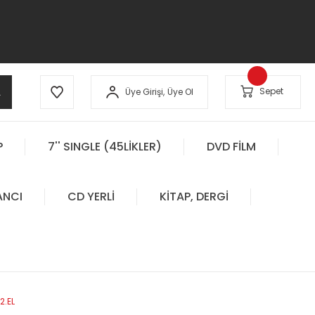
A
Sepet
Üye Girişi,
Üye Ol
P
7'' SINGLE (45LİKLER)
DVD FİLM
ANCI
CD YERLİ
KİTAP, DERGİ
2.EL