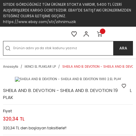
SİTEDE GÖRDÜĞÜNÜZ TÜM ÜRÜNLER STOKTA VARDIR, 5400 TL ÜZERİ
ALIŞVERİŞLERDE KARGO ÜCRETSİZDİR. EBAY'DE SATIŞTAKİ ÜRÜNLERİMİZDEN
İSTEĞİNİZ OLURSA İLETİŞİME GEÇİNİZ.
https://www.ebay.com/str/zihnimuzik
ARA
Anasayfa
İKİNCİ EL PLAKLAR LP
SHEILA AND B. DEVOTION - SHEILA AND B. DEVOTI
SHEILA AND B. DEVOTION - SHEILA AND B. DEVOTION 1980 2.EL
PLAK
Fiyat
320,34 TL
320,34 TL den başlayan taksitlerle!!