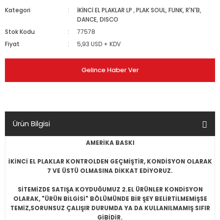
Kategori
İKİNCİ EL PLAKLAR LP
,
PLAK SOUL, FUNK, R'N'B,
DANCE, DISCO
Stok Kodu
77578
Fiyat
5,93 USD + KDV
Gelince Haber Ver
Ürün Bilgisi
AMERİKA BASKI
İKİNCİ EL PLAKLAR KONTROLDEN GEÇMİŞTİR, KONDİSYON OLARAK
7 VE ÜSTÜ OLMASINA DİKKAT EDİYORUZ.
SİTEMİZDE SATIŞA KOYDUĞUMUZ 2.EL ÜRÜNLER KONDİSYON
OLARAK, "ÜRÜN BİLGİSİ" BÖLÜMÜNDE BİR ŞEY BELİRTİLMEMİŞSE
TEMİZ,SORUNSUZ ÇALIŞIR DURUMDA YA DA KULLANILMAMIŞ SIFIR
GİBİDİR.