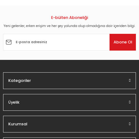
konularda yetersiz gördüğünüz noktaları öneri formunu
kullanarak tarafımıza iletebilirsiniz.
Görüş ve önerileriniz için teşekkür ederiz.
E-bülten Aboneliği
Yeni gelenler, erken erişim ve her şey yolunda olup olmadığına dair içeriden bilgi.
Ürün resmi kalitesiz, bozuk veya görüntülenemiyor.
Ürün açıklamasında eksik bilgiler bulunuyor.
Abone Ol
Ürün bilgilerinde hatalar bulunuyor.
Ürün fiyatı diğer sitelerden daha pahalı.
Bu ürüne benzer farklı alternatifler olmalı.
Kategoriler
Üyelik
Gönder
Kurumsal