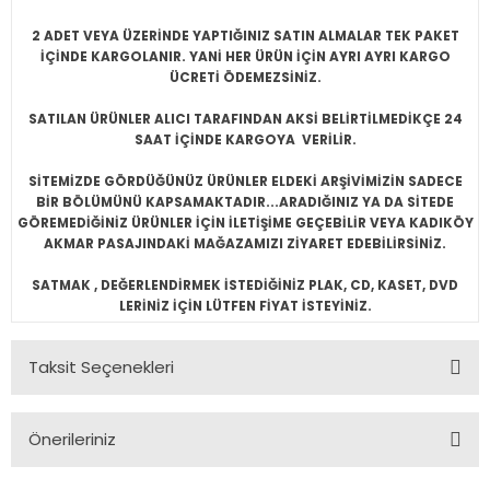
2 ADET VEYA ÜZERİNDE YAPTIĞINIZ SATIN ALMALAR TEK PAKET
İÇİNDE KARGOLANIR. YANİ HER ÜRÜN İÇİN AYRI AYRI KARGO
ÜCRETİ ÖDEMEZSİNİZ.
SATILAN ÜRÜNLER ALICI TARAFINDAN AKSİ BELİRTİLMEDİKÇE 24
SAAT İÇİNDE KARGOYA VERİLİR.
SİTEMİZDE GÖRDÜĞÜNÜZ ÜRÜNLER ELDEKİ ARŞİVİMİZİN SADECE
BİR BÖLÜMÜNÜ KAPSAMAKTADIR...ARADIĞINIZ YA DA SİTEDE
GÖREMEDİĞİNİZ ÜRÜNLER İÇİN İLETİŞİME GEÇEBİLİR VEYA KADIKÖY
AKMAR PASAJINDAKİ MAĞAZAMIZI ZİYARET EDEBİLİRSİNİZ.
SATMAK , DEĞERLENDİRMEK İSTEDİĞİNİZ PLAK, CD, KASET, DVD
LERİNİZ İÇİN LÜTFEN FİYAT İSTEYİNİZ.
Taksit Seçenekleri
Önerileriniz
Bu ürünün fiyat bilgisi, resim, ürün açıklamalarında ve diğer