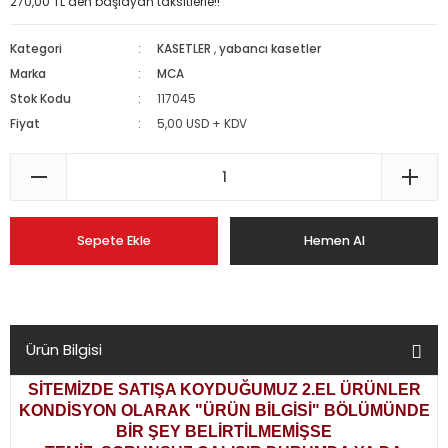
270,00 TL den başlayan taksitlerle!!
Kategori
KASETLER
,
yabancı kasetler
Marka
MCA
Stok Kodu
117045
Fiyat
5,00 USD + KDV
Sepete Ekle
Hemen Al
Ürün Bilgisi
SİTEMİZDE SATIŞA KOYDUĞUMUZ 2.EL ÜRÜNLER
KONDİSYON OLARAK
"ÜRÜN BİLGİSİ" BÖLÜMÜNDE
BİR ŞEY BELİRTİLMEMİŞSE