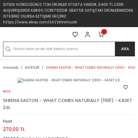
SİTEDE GÖRDÜĞÜNÜZ TÜM ÜRÜNLER STOKTA VARDIR, 5400 TL ÜZERİ
ALIŞVERİŞLERDE KARGO ÜCRETSİZDİR. EBAY'DE SATIŞTAKİ ÜRÜNLERİMİZDEN
İSTEĞİNİZ OLURSA İLETİŞİME GEÇİNİZ.
https://www.ebay.com/str/zihnimuzik
ARA
Anasayfa
KASETLER
SHEENA EASTON - WHAT COMES NATURALLY (1991) - KASET 
MCA
SHEENA EASTON - WHAT COMES NATURALLY (1991) - KASET
2.EL
Fiyat
270,00 TL