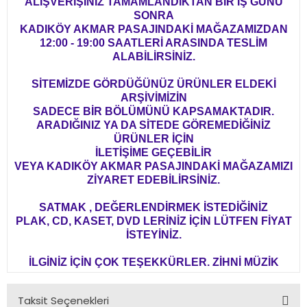
ALIŞVERİŞİNİZ TAMAMLANDIKTAN BİR İŞ GÜNÜ
SONRA
KADIKÖY AKMAR PASAJINDAKİ MAĞAZAMIZDAN
12:00 - 19:00 SAATLERİ ARASINDA TESLİM
ALABİLİRSİNİZ.
SİTEMİZDE GÖRDÜĞÜNÜZ ÜRÜNLER ELDEKİ
ARŞİVİMİZİN
SADECE BİR BÖLÜMÜNÜ KAPSAMAKTADIR.
ARADIĞINIZ YA DA SİTEDE GÖREMEDİĞİNİZ
ÜRÜNLER İÇİN
İLETİŞİME GEÇEBİLİR
VEYA KADIKÖY AKMAR PASAJINDAKİ MAĞAZAMIZI
ZİYARET EDEBİLİRSİNİZ.
SATMAK , DEĞERLENDİRMEK İSTEDİĞİNİZ
PLAK, CD, KASET, DVD LERİNİZ İÇİN LÜTFEN FİYAT
İSTEYİNİZ.
İLGİNİZ İÇİN ÇOK TEŞEKKÜRLER. ZİHNİ MÜZİK
Taksit Seçenekleri