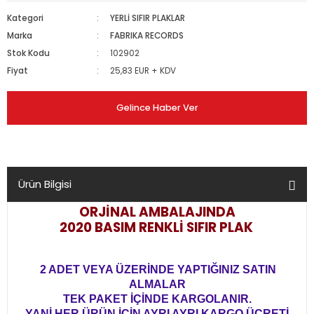
Kategori
YERLİ SIFIR PLAKLAR
Marka
FABRIKA RECORDS
Stok Kodu
102902
Fiyat
25,83 EUR + KDV
Gelince Haber Ver
Ürün Bilgisi
ORJİNAL AMBALAJINDA
2020
BASIM
RENKLİ
SIFIR PLAK
2 ADET VEYA ÜZERİNDE YAPTIĞINIZ SATIN
ALMALAR
TEK PAKET İÇİNDE KARGOLANIR.
YANİ HER ÜRÜN İÇİN AYRI AYRI KARGO ÜCRETİ