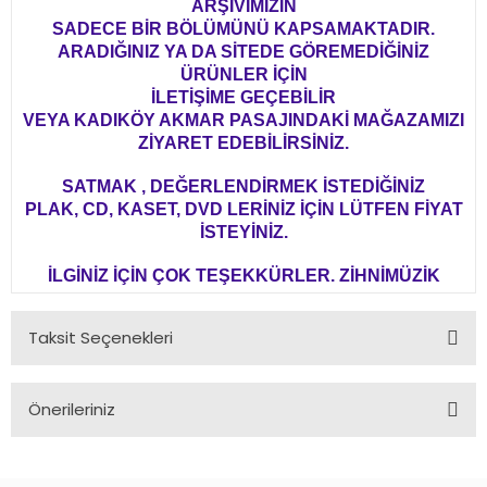
ARŞİVİMİZİN
SADECE BİR BÖLÜMÜNÜ KAPSAMAKTADIR.
ARADIĞINIZ YA DA SİTEDE GÖREMEDİĞİNİZ
ÜRÜNLER İÇİN
İLETİŞİME GEÇEBİLİR
VEYA KADIKÖY AKMAR PASAJINDAKİ MAĞAZAMIZI
ZİYARET EDEBİLİRSİNİZ.
SATMAK , DEĞERLENDİRMEK İSTEDİĞİNİZ
PLAK, CD, KASET, DVD LERİNİZ İÇİN LÜTFEN FİYAT
İSTEYİNİZ.
İLGİNİZ İÇİN ÇOK TEŞEKKÜRLER. ZİHNİMÜZİK
Taksit Seçenekleri
Önerileriniz
Bu ürünün fiyat bilgisi, resim, ürün açıklamalarında ve diğer
konularda yetersiz gördüğünüz noktaları öneri formunu