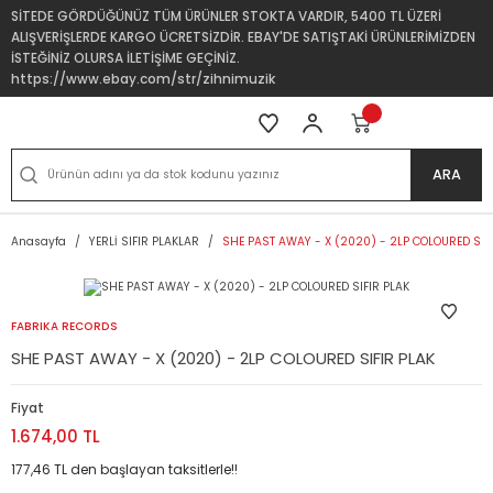
SİTEDE GÖRDÜĞÜNÜZ TÜM ÜRÜNLER STOKTA VARDIR, 5400 TL ÜZERİ
ALIŞVERİŞLERDE KARGO ÜCRETSİZDİR. EBAY'DE SATIŞTAKİ ÜRÜNLERİMİZDEN
İSTEĞİNİZ OLURSA İLETİŞİME GEÇİNİZ.
https://www.ebay.com/str/zihnimuzik
ARA
Anasayfa
YERLİ SIFIR PLAKLAR
SHE PAST AWAY - X (2020) - 2LP COLOURED SIF
FABRIKA RECORDS
SHE PAST AWAY - X (2020) - 2LP COLOURED SIFIR PLAK
Fiyat
1.674,00 TL
177,46 TL den başlayan taksitlerle!!