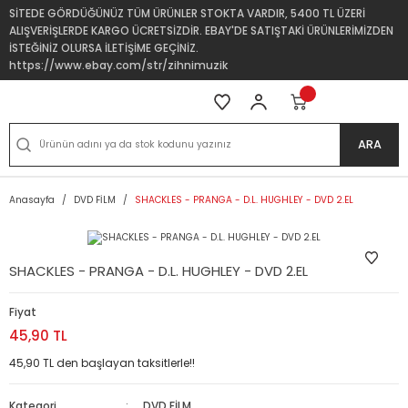
SİTEDE GÖRDÜĞÜNÜZ TÜM ÜRÜNLER STOKTA VARDIR, 5400 TL ÜZERİ
ALIŞVERİŞLERDE KARGO ÜCRETSİZDİR. EBAY'DE SATIŞTAKİ ÜRÜNLERİMİZDEN
İSTEĞİNİZ OLURSA İLETİŞİME GEÇİNİZ.
https://www.ebay.com/str/zihnimuzik
ARA
Anasayfa
DVD FİLM
SHACKLES - PRANGA - D.L. HUGHLEY - DVD 2.EL
SHACKLES - PRANGA - D.L. HUGHLEY - DVD 2.EL
Fiyat
45,90 TL
45,90 TL den başlayan taksitlerle!!
Kategori
DVD FİLM