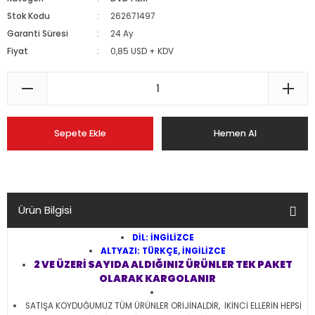
Stok Kodu
262671497
Garanti Süresi
24 Ay
Fiyat
0,85 USD + KDV
Sepete Ekle
Hemen Al
Ürün Bilgisi
DİL: İNGİLİZCE
ALTYAZI: TÜRKÇE, İNGİLİZCE
2 VE ÜZERİ SAYIDA ALDIĞINIZ ÜRÜNLER TEK PAKET
OLARAK KARGOLANIR
SATIŞA KOYDUĞUMUZ TÜM ÜRÜNLER ORİJİNALDİR, İKİNCİ ELLERİN HEPSİ