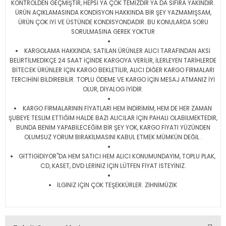
KONTROLDEN GEÇMİŞTİR, HEPSİ YA ÇOK TEMİZDİR YA DA SIFIRA YAKINDIR.
ÜRÜN AÇIKLAMASINDA KONDİSYON HAKKINDA BİR ŞEY YAZMAMIŞSAM,
ÜRÜN ÇOK İYİ VE ÜSTÜNDE KONDİSYONDADIR. BU KONULARDA SORU
SORULMASINA GEREK YOKTUR
KARGOLAMA HAKKINDA; SATILAN ÜRÜNLER ALICI TARAFINDAN AKSİ
BELİRTİLMEDİKÇE 24 SAAT İÇİNDE KARGOYA VERİLİR, İLERLEYEN TARİHLERDE
BİTECEK ÜRÜNLER İÇİN KARGO BEKLETİLİR, ALICI DİĞER KARGO FİRMALARI
TERCİHİNİ BİLDİREBİLİR. TOPLU ÖDEME VE KARGO İÇİN MESAJ ATMANIZ İYİ
OLUR, DİYALOG İYİDİR.
KARGO FİRMALARININ FİYATLARI HEM İNDİRİMİM, HEM DE HER ZAMAN
ŞUBEYE TESLİM ETTİĞİM HALDE BAZI ALICILAR İÇİN PAHALI OLABİLMEKTEDİR,
BUNDA BENİM YAPABİLECEĞİM BİR ŞEY YOK, KARGO FİYATI YÜZÜNDEN
OLUMSUZ YORUM BIRAKILMASINI KABUL ETMEK MÜMKÜN DEĞİL .
GİTTİGİDİYOR"DA HEM SATICI HEM ALICI KONUMUNDAYIM, TOPLU PLAK,
CD, KASET, DVD LERİNİZ İÇİN LÜTFEN FİYAT İSTEYİNİZ.
İLGİNİZ İÇİN ÇOK TEŞEKKÜRLER. ZİHNİMÜZİK