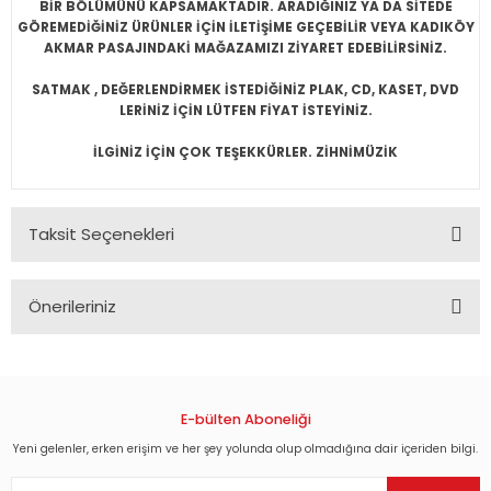
BİR BÖLÜMÜNÜ KAPSAMAKTADIR. ARADIĞINIZ YA DA SİTEDE
GÖREMEDİĞİNİZ ÜRÜNLER İÇİN İLETİŞİME GEÇEBİLİR VEYA KADIKÖY
AKMAR PASAJINDAKİ MAĞAZAMIZI ZİYARET EDEBİLİRSİNİZ.
SATMAK , DEĞERLENDİRMEK İSTEDİĞİNİZ PLAK, CD, KASET, DVD
LERİNİZ İÇİN LÜTFEN FİYAT İSTEYİNİZ.
İLGİNİZ İÇİN ÇOK TEŞEKKÜRLER. ZİHNİMÜZİK
Taksit Seçenekleri
Önerileriniz
Bu ürünün fiyat bilgisi, resim, ürün açıklamalarında ve diğer
konularda yetersiz gördüğünüz noktaları öneri formunu
kullanarak tarafımıza iletebilirsiniz.
Görüş ve önerileriniz için teşekkür ederiz.
E-bülten Aboneliği
Yeni gelenler, erken erişim ve her şey yolunda olup olmadığına dair içeriden bilgi.
Ürün resmi kalitesiz, bozuk veya görüntülenemiyor.