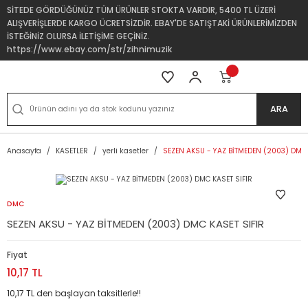
SİTEDE GÖRDÜĞÜNÜZ TÜM ÜRÜNLER STOKTA VARDIR, 5400 TL ÜZERİ
ALIŞVERİŞLERDE KARGO ÜCRETSİZDİR. EBAY'DE SATIŞTAKİ ÜRÜNLERİMİZDEN
İSTEĞİNİZ OLURSA İLETİŞİME GEÇİNİZ.
https://www.ebay.com/str/zihnimuzik
ARA
Anasayfa
KASETLER
yerli kasetler
SEZEN AKSU - YAZ BİTMEDEN (2003) DMC 
DMC
SEZEN AKSU - YAZ BİTMEDEN (2003) DMC KASET SIFIR
Fiyat
10,17 TL
10,17 TL den başlayan taksitlerle!!