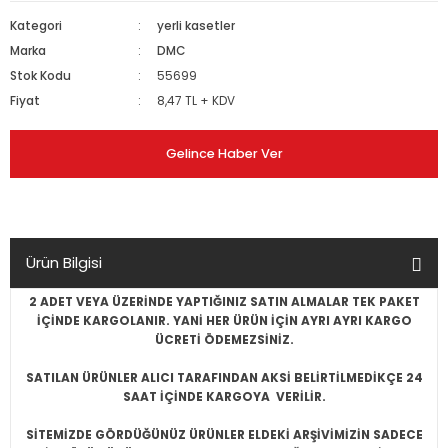
Kategori
yerli kasetler
Marka
DMC
Stok Kodu
55699
Fiyat
8,47 TL + KDV
Gelince Haber Ver
Ürün Bilgisi
2 ADET VEYA ÜZERİNDE YAPTIĞINIZ SATIN ALMALAR TEK PAKET
İÇİNDE KARGOLANIR. YANİ HER ÜRÜN İÇİN AYRI AYRI KARGO
ÜCRETİ ÖDEMEZSİNİZ.
SATILAN ÜRÜNLER ALICI TARAFINDAN AKSİ BELİRTİLMEDİKÇE 24
SAAT İÇİNDE KARGOYA VERİLİR.
SİTEMİZDE GÖRDÜĞÜNÜZ ÜRÜNLER ELDEKİ ARŞİVİMİZİN SADECE