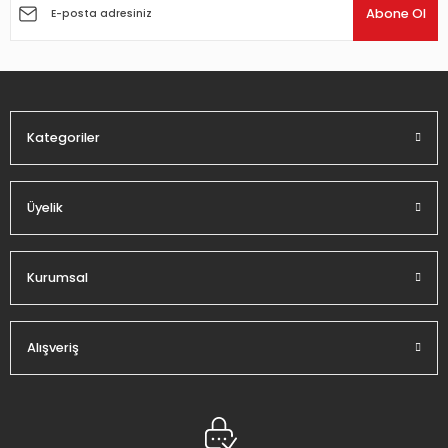
Ürün açıklamasında eksik bilgiler bulunuyor.
Abone Ol
Ürün bilgilerinde hatalar bulunuyor.
Ürün fiyatı diğer sitelerden daha pahalı.
Bu ürüne benzer farklı alternatifler olmalı.
Kategoriler
Üyelik
Gönder
Kurumsal
Alışveriş