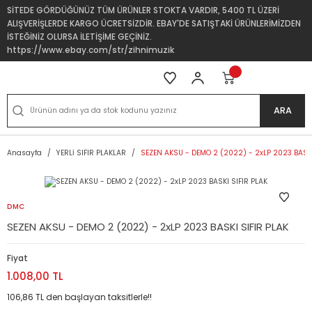
SİTEDE GÖRDÜĞÜNÜZ TÜM ÜRÜNLER STOKTA VARDIR, 5400 TL ÜZERİ
ALIŞVERİŞLERDE KARGO ÜCRETSİZDİR. EBAY'DE SATIŞTAKİ ÜRÜNLERİMİZDEN
İSTEĞİNİZ OLURSA İLETİŞİME GEÇİNİZ.
https://www.ebay.com/str/zihnimuzik
ARA
Anasayfa
YERLİ SIFIR PLAKLAR
SEZEN AKSU - DEMO 2 (2022) - 2xLP 2023 BASKI
DMC
SEZEN AKSU - DEMO 2 (2022) - 2xLP 2023 BASKI SIFIR PLAK
Fiyat
1.008,00 TL
106,86 TL den başlayan taksitlerle!!