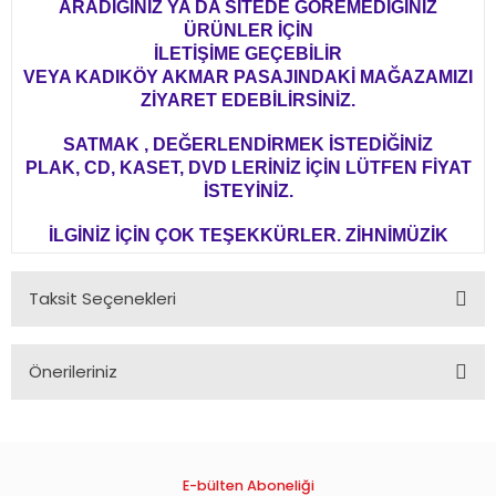
ARADIĞINIZ YA DA SİTEDE GÖREMEDİĞİNİZ
ÜRÜNLER İÇİN
İLETİŞİME GEÇEBİLİR
VEYA KADIKÖY AKMAR PASAJINDAKİ MAĞAZAMIZI
ZİYARET EDEBİLİRSİNİZ.
SATMAK , DEĞERLENDİRMEK İSTEDİĞİNİZ
PLAK, CD, KASET, DVD LERİNİZ İÇİN LÜTFEN FİYAT
İSTEYİNİZ.
İLGİNİZ İÇİN ÇOK TEŞEKKÜRLER. ZİHNİMÜZİK
Taksit Seçenekleri
Önerileriniz
Bu ürünün fiyat bilgisi, resim, ürün açıklamalarında ve diğer
konularda yetersiz gördüğünüz noktaları öneri formunu
kullanarak tarafımıza iletebilirsiniz.
Görüş ve önerileriniz için teşekkür ederiz.
E-bülten Aboneliği