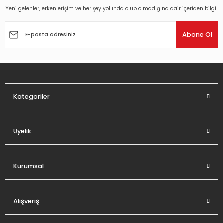
Yeni gelenler, erken erişim ve her şey yolunda olup olmadığına dair içeriden bilgi.
Ürün resmi kalitesiz, bozuk veya görüntülenemiyor.
Ürün açıklamasında eksik bilgiler bulunuyor.
Abone Ol
Ürün bilgilerinde hatalar bulunuyor.
Ürün fiyatı diğer sitelerden daha pahalı.
Bu ürüne benzer farklı alternatifler olmalı.
Kategoriler
Üyelik
Gönder
Kurumsal
Alışveriş