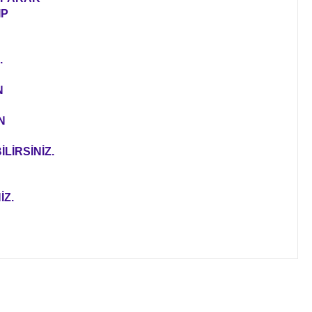
IP
.
N
N
LİRSİNİZ.
İZ.
ıza iletebilirsiniz.