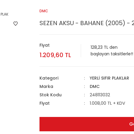
DMC
SEZEN AKSU - BAHANE (2005) - 2
Fiyat
128,23 TL den
1.209,60 TL
başlayan taksitlerle!!
Kategori
YERLİ SIFIR PLAKLAR
Marka
DMC
Stok Kodu
248113032
Fiyat
1.008,00 TL + KDV
G