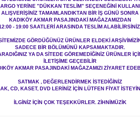
ARGO YERİNE "DÜKKAN TESLİM" SEÇENEĞİNİ KULLAN
ALIŞVERİŞİNİZ TAMAMLANDIKTAN BİR İŞ GÜNÜ SONRA
KADIKÖY AKMAR PASAJINDAKİ MAĞAZAMIZDAN
12:00 - 19:00 SAATLERİ ARASINDA TESLİM ALABİLİRSİNİZ
SİTEMİZDE GÖRDÜĞÜNÜZ ÜRÜNLER ELDEKİ ARŞİVİMİZİ
SADECE BİR BÖLÜMÜNÜ KAPSAMAKTADIR.
ARADIĞINIZ YA DA SİTEDE GÖREMEDİĞİNİZ ÜRÜNLER İÇİ
İLETİŞİME GEÇEBİLİR
IKÖY AKMAR PASAJINDAKİ MAĞAZAMIZI ZİYARET EDEBİ
SATMAK , DEĞERLENDİRMEK İSTEDİĞİNİZ
AK, CD, KASET, DVD LERİNİZ İÇİN LÜTFEN FİYAT İSTEYİN
İLGİNİZ İÇİN ÇOK TEŞEKKÜRLER. ZİHNİMÜZİK
konularda yetersiz gördüğünüz noktaları öneri formunu kullanarak tarafım