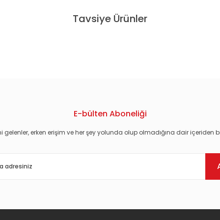
Tavsiye Ürünler
ZEN AKSU - BİRAZ POP BİRAZ SEZEN (2017) - 2LP SIFIR PLAK
SEZ
1.176,00 TL
E-bülten Aboneliği
i gelenler, erken erişim ve her şey yolunda olup olmadığına dair içeriden bi
Gönder