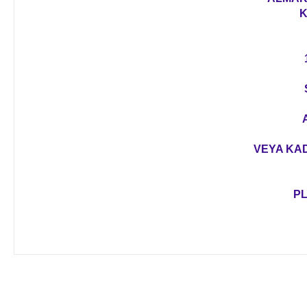
K
VEYA KAD
PL
Bu ürünün fiyat bilgisi, resim, ürün açıklamalarında ve diğer 
Görüş ve önerileriniz için teşekkür ederiz.