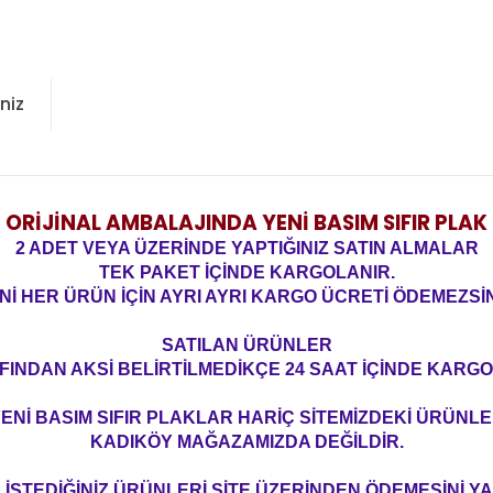
niz
ORİJİNAL AMBALAJINDA YENİ BASIM SIFIR PLAK
2 ADET VEYA ÜZERİNDE YAPTIĞINIZ SATIN ALMALAR
TEK PAKET İÇİNDE KARGOLANIR.
Nİ HER ÜRÜN İÇİN AYRI AYRI KARGO ÜCRETİ ÖDEMEZSİN
SATILAN ÜRÜNLER
FINDAN AKSİ BELİRTİLMEDİKÇE 24 SAAT İÇİNDE KARGO
ENİ BASIM SIFIR PLAKLAR HARİÇ SİTEMİZDEKİ ÜRÜNL
KADIKÖY MAĞAZAMIZDA DEĞİLDİR.
İSTEDİĞİNİZ ÜRÜNLERİ SİTE ÜZERİNDEN ÖDEMESİNİ 