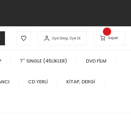
A
Sepet
Üye Girişi,
Üye Ol
P
7'' SINGLE (45LİKLER)
DVD FİLM
ANCI
CD YERLİ
KİTAP, DERGİ