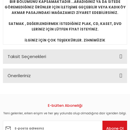
BİR BÖLÜMÜNÜ KAPSAMAKTADIR...ARADIĞINIZ YA DA SİTEDE
GÖREMEDİĞİNİZ ÜRÜNLER İÇİN İLETİŞİME GEÇEBİLİR VEYA KADIKÖY
AKMAR PASAJINDAKİ MAĞAZAMIZI ZİYARET EDEBİLİRSİNİZ.
SATMAK , DEĞERLENDİRMEK İSTEDİĞİNİZ PLAK, CD, KASET, DVD
LERİNİZ İÇİN LÜTFEN FİYAT İSTEYİNİZ.
İLGİNİZ İÇİN ÇOK TEŞEKKÜRLER. ZİHNİMÜZİK
Taksit Seçenekleri
Önerileriniz
Bu ürünün fiyat bilgisi, resim, ürün açıklamalarında ve diğer
konularda yetersiz gördüğünüz noktaları öneri formunu
kullanarak tarafımıza iletebilirsiniz.
Görüş ve önerileriniz için teşekkür ederiz.
E-bülten Aboneliği
Yeni gelenler, erken erişim ve her şey yolunda olup olmadığına dair içeriden bilgi.
Ürün resmi kalitesiz, bozuk veya görüntülenemiyor.
Ürün açıklamasında eksik bilgiler bulunuyor.
Abone Ol