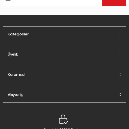
Ürün bilgilerinde hatalar bulunuyor.
Ürün fiyatı diğer sitelerden daha pahalı.
Bu ürüne benzer farklı alternatifler olmalı.
Kategoriler
Üyelik
Gönder
Kurumsal
Alışveriş