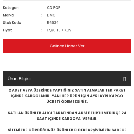
Kategori
CD POP
Marka
DMC
Stok Kodu
56934
Fiyat
17,80 TL + KDV
Gelince Haber Ver
Ürün Bilgisi
2 ADET VEYA ÜZERİNDE YAPTIĞINIZ SATIN ALMALAR TEK PAKET
İÇİNDE KARGOLANIR..YANİ HER ÜRÜN İÇİN AYRI AYRI KARGO
ÜCRETİ ÖDEMEZSİNİZ.
SATILAN ÜRÜNLER ALICI TARAFINDAN AKSİ BELİRTİLMEDİKÇE 24
SAAT İÇİNDE KARGOYA VERİLİR.
SİTEMİZDE GÖRDÜĞÜNÜZ ÜRÜNLER ELDEKİ ARŞİVİMİZİN SADECE