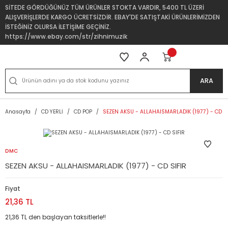
SİTEDE GÖRDÜĞÜNÜZ TÜM ÜRÜNLER STOKTA VARDIR, 5400 TL ÜZERİ
ALIŞVERİŞLERDE KARGO ÜCRETSİZDİR. EBAY'DE SATIŞTAKİ ÜRÜNLERİMİZDEN
İSTEĞİNİZ OLURSA İLETİŞİME GEÇİNİZ.
https://www.ebay.com/str/zihnimuzik
ARA
Anasayfa
CD YERLİ
CD POP
SEZEN AKSU - ALLAHAISMARLADIK (1977) - CD SI
DMC
SEZEN AKSU - ALLAHAISMARLADIK (1977) - CD SIFIR
Fiyat
21,36 TL
21,36 TL den başlayan taksitlerle!!