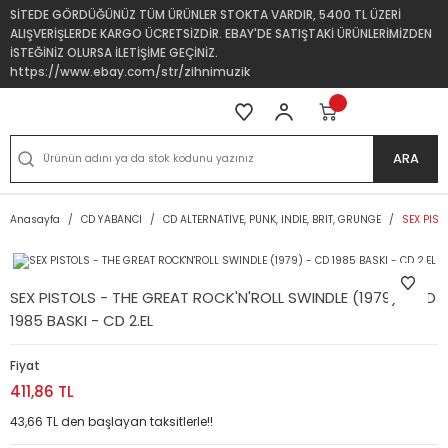
SİTEDE GÖRDÜĞÜNÜZ TÜM ÜRÜNLER STOKTA VARDIR, 5400 TL ÜZERİ
ALIŞVERİŞLERDE KARGO ÜCRETSİZDİR. EBAY'DE SATIŞTAKİ ÜRÜNLERİMİZDEN
İSTEĞİNİZ OLURSA İLETİŞİME GEÇİNİZ.
https://www.ebay.com/str/zihnimuzik
ARA
Anasayfa
CD YABANCI
CD ALTERNATIVE, PUNK, INDIE, BRIT, GRUNGE
SEX PIST
SEX PISTOLS - THE GREAT ROCK'N'ROLL SWINDLE (1979) - CD
1985 BASKI - CD 2.EL
Fiyat
411,86 TL
43,66 TL den başlayan taksitlerle!!