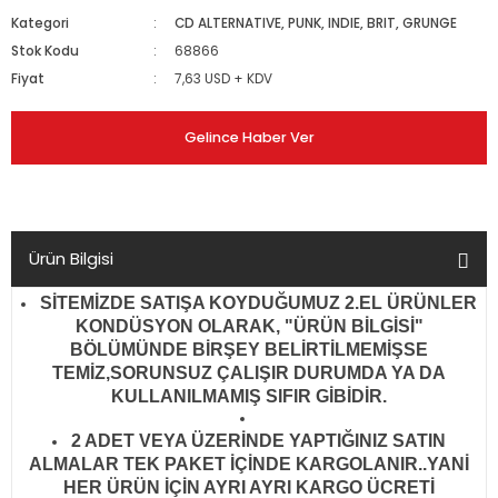
Kategori
CD ALTERNATIVE, PUNK, INDIE, BRIT, GRUNGE
Stok Kodu
68866
Fiyat
7,63 USD + KDV
Gelince Haber Ver
Ürün Bilgisi
SİTEMİZDE SATIŞA KOYDUĞUMUZ 2.EL ÜRÜNLER
KONDÜSYON OLARAK, "ÜRÜN BİLGİSİ"
BÖLÜMÜNDE BİRŞEY BELİRTİLMEMİŞSE
TEMİZ,SORUNSUZ ÇALIŞIR DURUMDA YA DA
KULLANILMAMIŞ SIFIR GİBİDİR
.
2 ADET VEYA ÜZERİNDE YAPTIĞINIZ SATIN
ALMALAR TEK PAKET İÇİNDE KARGOLANIR..YANİ
HER ÜRÜN İÇİN AYRI AYRI KARGO ÜCRETİ