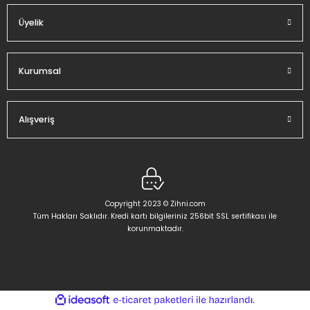
Üyelik
Gönder
Kurumsal
Alışveriş
Copyright 2023 © Zihni.com
Tüm Hakları Saklıdır. Kredi kartı bilgileriniz 256bit SSL sertifikası ile
korunmaktadır.
ideasoft
ile
e-
hazırlandı.