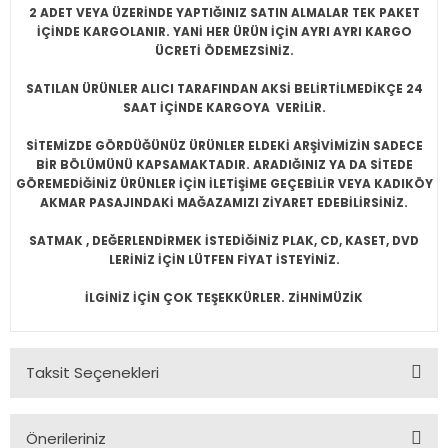
2 ADET VEYA ÜZERİNDE YAPTIĞINIZ SATIN ALMALAR TEK PAKET
CKS, MUSICALS vb.
 ELECTRONIC
EDİKLERİMİZ
İĞİ
İÇİNDE KARGOLANIR. YANİ HER ÜRÜN İÇİN AYRI AYRI KARGO
ÜCRETİ ÖDEMEZSİNİZ.
EW AGE
WAVE, 80'S
W AGE
E
SATILAN ÜRÜNLER ALICI TARAFINDAN AKSİ BELİRTİLMEDİKÇE 24
SAAT İÇİNDE KARGOYA VERİLİR.
RDCORE, SKA
TASYON,SPA
SİTEMİZDE GÖRDÜĞÜNÜZ ÜRÜNLER ELDEKİ ARŞİVİMİZİN SADECE
RAGGA, DUB
OKEN, READING..
BİR BÖLÜMÜNÜ KAPSAMAKTADIR. ARADIĞINIZ YA DA SİTEDE
GÖREMEDİĞİNİZ ÜRÜNLER İÇİN İLETİŞİME GEÇEBİLİR VEYA KADIKÖY
AKMAR PASAJINDAKİ MAĞAZAMIZI ZİYARET EDEBİLİRSİNİZ.
LL, SURF
E, ITALIAN
SATMAK , DEĞERLENDİRMEK İSTEDİĞİNİZ PLAK, CD, KASET, DVD
LERİNİZ İÇİN LÜTFEN FİYAT İSTEYİNİZ.
K, R'N'B, DANCE, DISCO
İLGİNİZ İÇİN ÇOK TEŞEKKÜRLER. ZİHNİMÜZİK
CKS, MUSICALS vb.
POEMS, COMEDY, HISTORY
Taksit Seçenekleri
ZZ
Önerileriniz