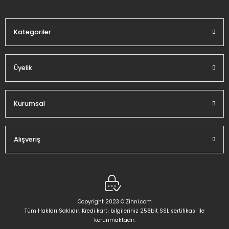
Bu ürüne benzer farklı alternatifler olmalı.
Kategoriler
Üyelik
Gönder
Kurumsal
Alışveriş
Copyright 2023 © Zihni.com
Tüm Hakları Saklıdır. Kredi kartı bilgileriniz 256bit SSL sertifikası ile
korunmaktadır.