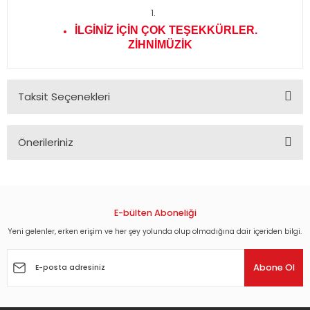
İLGİNİZ İÇİN ÇOK TEŞEKKÜRLER.
ZİHNİMÜZİK
Taksit Seçenekleri
Önerileriniz
Bu ürünün fiyat bilgisi, resim, ürün açıklamalarında ve diğer
konularda yetersiz gördüğünüz noktaları öneri formunu
kullanarak tarafımıza iletebilirsiniz.
Görüş ve önerileriniz için teşekkür ederiz.
E-bülten Aboneliği
Yeni gelenler, erken erişim ve her şey yolunda olup olmadığına dair içeriden bilgi.
Ürün resmi kalitesiz, bozuk veya görüntülenemiyor.
Ürün açıklamasında eksik bilgiler bulunuyor.
Abone Ol
Ürün bilgilerinde hatalar bulunuyor.
Ürün fiyatı diğer sitelerden daha pahalı.