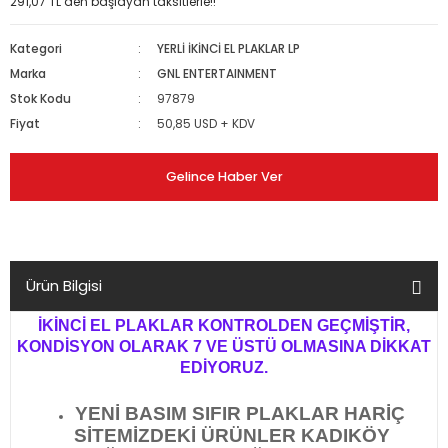
291,07 TL den başlayan taksitlerle!!
Kategori
YERLİ İKİNCİ EL PLAKLAR LP
Marka
GNL ENTERTAINMENT
Stok Kodu
97879
Fiyat
50,85 USD + KDV
Gelince Haber Ver
Ürün Bilgisi
İKİNCİ EL PLAKLAR KONTROLDEN GEÇMİŞTİR,
KONDİSYON OLARAK 7 VE ÜSTÜ OLMASINA DİKKAT
EDİYORUZ.
YENİ BASIM SIFIR PLAKLAR HARİÇ
SİTEMİZDEKİ ÜRÜNLER KADIKÖY