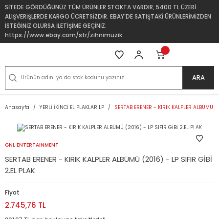
SİTEDE GÖRDÜĞÜNÜZ TÜM ÜRÜNLER STOKTA VARDIR, 5400 TL ÜZERİ
ALIŞVERİŞLERDE KARGO ÜCRETSİZDİR. EBAY'DE SATIŞTAKİ ÜRÜNLERİMİZDEN
İSTEĞİNİZ OLURSA İLETİŞİME GEÇİNİZ.
https://www.ebay.com/str/zihnimuzik
ARA
Anasayfa
YERLİ İKİNCİ EL PLAKLAR LP
SERTAB ERENER - KIRIK KALPLER ALBÜMÜ (20
GNL ENTERTAINMENT
SERTAB ERENER - KIRIK KALPLER ALBÜMÜ (2016) - LP SIFIR GİBİ
2.EL PLAK
Fiyat
2.745,76 TL