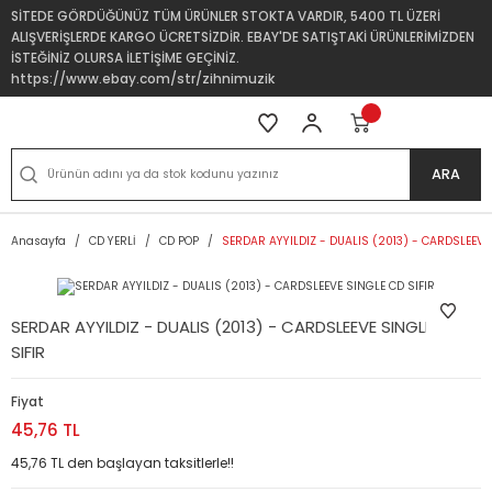
SİTEDE GÖRDÜĞÜNÜZ TÜM ÜRÜNLER STOKTA VARDIR, 5400 TL ÜZERİ
ALIŞVERİŞLERDE KARGO ÜCRETSİZDİR. EBAY'DE SATIŞTAKİ ÜRÜNLERİMİZDEN
İSTEĞİNİZ OLURSA İLETİŞİME GEÇİNİZ.
https://www.ebay.com/str/zihnimuzik
ARA
Anasayfa
CD YERLİ
CD POP
SERDAR AYYILDIZ - DUALIS (2013) - CARDSLEEVE 
SERDAR AYYILDIZ - DUALIS (2013) - CARDSLEEVE SINGLE CD
SIFIR
Fiyat
45,76 TL
45,76 TL den başlayan taksitlerle!!