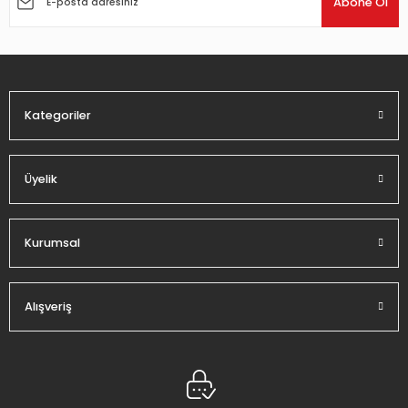
Abone Ol
Ürün bilgilerinde hatalar bulunuyor.
Ürün fiyatı diğer sitelerden daha pahalı.
Bu ürüne benzer farklı alternatifler olmalı.
Kategoriler
Üyelik
Gönder
Kurumsal
Alışveriş