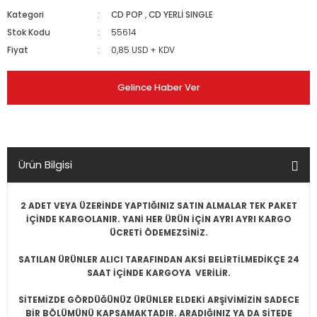
Kategori
CD POP
,
CD YERLİ SINGLE
Stok Kodu
55614
Fiyat
0,85 USD + KDV
Gelince Haber Ver
Ürün Bilgisi
2 ADET VEYA ÜZERİNDE YAPTIĞINIZ SATIN ALMALAR TEK PAKET
İÇİNDE KARGOLANIR. YANİ HER ÜRÜN İÇİN AYRI AYRI KARGO
ÜCRETİ ÖDEMEZSİNİZ.
SATILAN ÜRÜNLER ALICI TARAFINDAN AKSİ BELİRTİLMEDİKÇE 24
SAAT İÇİNDE KARGOYA VERİLİR.
SİTEMİZDE GÖRDÜĞÜNÜZ ÜRÜNLER ELDEKİ ARŞİVİMİZİN SADECE
BİR BÖLÜMÜNÜ KAPSAMAKTADIR. ARADIĞINIZ YA DA SİTEDE