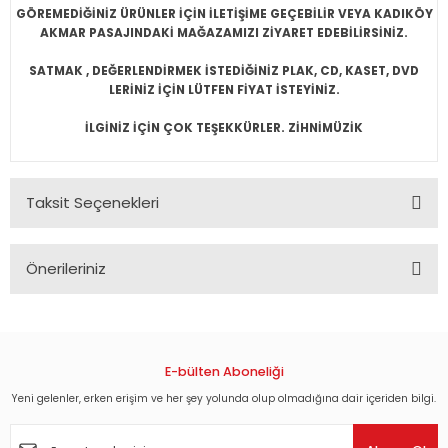
GÖREMEDİĞİNİZ ÜRÜNLER İÇİN İLETİŞİME GEÇEBİLİR VEYA KADIKÖY
AKMAR PASAJINDAKİ MAĞAZAMIZI ZİYARET EDEBİLİRSİNİZ.
SATMAK , DEĞERLENDİRMEK İSTEDİĞİNİZ PLAK, CD, KASET, DVD
LERİNİZ İÇİN LÜTFEN FİYAT İSTEYİNİZ.
İLGİNİZ İÇİN ÇOK TEŞEKKÜRLER. ZİHNİMÜZİK
Taksit Seçenekleri
Önerileriniz
Bu ürünün fiyat bilgisi, resim, ürün açıklamalarında ve diğer
konularda yetersiz gördüğünüz noktaları öneri formunu
kullanarak tarafımıza iletebilirsiniz.
Görüş ve önerileriniz için teşekkür ederiz.
E-bülten Aboneliği
Yeni gelenler, erken erişim ve her şey yolunda olup olmadığına dair içeriden bilgi.
Ürün resmi kalitesiz, bozuk veya görüntülenemiyor.
Ürün açıklamasında eksik bilgiler bulunuyor.