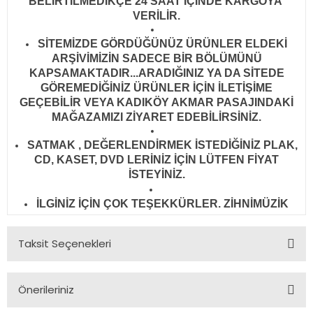
BELİRTİLMEDİKÇE 24 SAAT İÇİNDE KARGOYA
VERİLİR
.
SİTEMİZDE GÖRDÜĞÜNÜZ ÜRÜNLER ELDEKİ
ARŞİVİMİZİN SADECE BİR BÖLÜMÜNÜ
KAPSAMAKTADIR...ARADIĞINIZ YA DA SİTEDE
GÖREMEDİĞİNİZ ÜRÜNLER İÇİN İLETİŞİME
GEÇEBİLİR VEYA KADIKÖY AKMAR PASAJINDAKİ
MAĞAZAMIZI ZİYARET EDEBİLİRSİNİZ.
SATMAK , DEĞERLENDİRMEK İSTEDİĞİNİZ PLAK,
CD, KASET, DVD LERİNİZ İÇİN LÜTFEN FİYAT
İSTEYİNİZ.
İLGİNİZ İÇİN ÇOK TEŞEKKÜRLER. ZİHNİMÜZİK
Taksit Seçenekleri
Önerileriniz