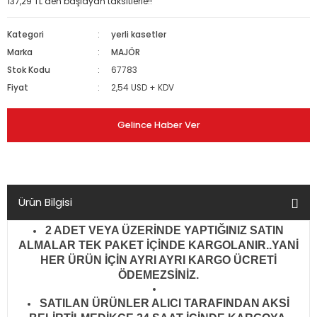
137,29 TL den başlayan taksitlerle!!
Kategori
yerli kasetler
Marka
MAJÖR
Stok Kodu
67783
Fiyat
2,54 USD + KDV
Gelince Haber Ver
Ürün Bilgisi
2 ADET VEYA ÜZERİNDE YAPTIĞINIZ SATIN
ALMALAR TEK PAKET İÇİNDE KARGOLANIR..YANİ
HER ÜRÜN İÇİN AYRI AYRI KARGO ÜCRETİ
ÖDEMEZSİNİZ.
SATILAN ÜRÜNLER ALICI TARAFINDAN AKSİ