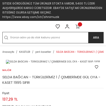
SİTEDE GÖRDÜĞÜNÜZ TÜM ÜRÜNLER STOKTA VARDIR, 5400 TL ÜZERİ
ALIŞVERİŞLERDE KARGO ÜCRETSİZDİR. EBAY'DE SATIŞTAKİ ÜRÜNLERİMİZDEN
İSTEĞİNİZ OLURSA İLETİŞİME GEÇİNİZ.
https://www.ebay.com/str/zihnimuzik
ARA
Anasayfa
KASETLER
yerli kasetler
SELDA BAĞCAN - TÜRKÜLERİMİZ 1 / ÇEMBER
MAJÖR
SELDA BAĞCAN - TÜRKÜLERİMİZ 1 / ÇEMBERİMDE GÜL OYA -
KASET 1995 SIFIR
Fiyat
137,29 TL