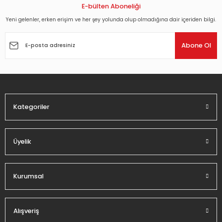
Görüş ve önerileriniz için teşekkür ederiz.
E-bülten Aboneliği
Yeni gelenler, erken erişim ve her şey yolunda olup olmadığına dair içeriden bilgi.
Ürün resmi kalitesiz, bozuk veya görüntülenemiyor.
Ürün açıklamasında eksik bilgiler bulunuyor.
Abone Ol
Ürün bilgilerinde hatalar bulunuyor.
Ürün fiyatı diğer sitelerden daha pahalı.
Bu ürüne benzer farklı alternatifler olmalı.
Kategoriler
Üyelik
Gönder
Kurumsal
Alışveriş