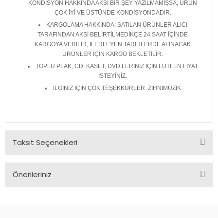
KONDİSYON HAKKINDA AKSİ BİR ŞEY YAZILMAMIŞSA, ÜRÜN
ÇOK İYİ VE ÜSTÜNDE KONDİSYONDADIR.
KARGOLAMA HAKKINDA; SATILAN ÜRÜNLER ALICI
TARAFINDAN AKSİ BELİRTİLMEDİKÇE 24 SAAT İÇİNDE
KARGOYA VERİLİR, İLERLEYEN TARİHLERDE ALINACAK
ÜRÜNLER İÇİN KARGO BEKLETİLİR.
TOPLU PLAK, CD, KASET, DVD LERİNİZ İÇİN LÜTFEN FİYAT
İSTEYİNİZ.
İLGİNİZ İÇİN ÇOK TEŞEKKÜRLER. ZİHNİMÜZİK
Taksit Seçenekleri
Önerileriniz
Bu ürünün fiyat bilgisi, resim, ürün açıklamalarında ve diğer
konularda yetersiz gördüğünüz noktaları öneri formunu
kullanarak tarafımıza iletebilirsiniz.