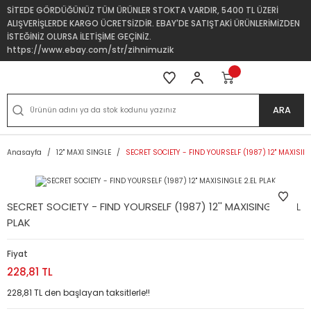
SİTEDE GÖRDÜĞÜNÜZ TÜM ÜRÜNLER STOKTA VARDIR, 5400 TL ÜZERİ
ALIŞVERİŞLERDE KARGO ÜCRETSİZDİR. EBAY'DE SATIŞTAKİ ÜRÜNLERİMİZDEN
İSTEĞİNİZ OLURSA İLETİŞİME GEÇİNİZ.
https://www.ebay.com/str/zihnimuzik
ARA
Anasayfa
12'' MAXI SINGLE
SECRET SOCIETY - FIND YOURSELF (1987) 12'' MAXISIN
SECRET SOCIETY - FIND YOURSELF (1987) 12'' MAXISINGLE 2.EL
PLAK
Fiyat
228,81 TL
228,81 TL den başlayan taksitlerle!!