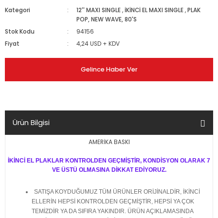
Kategori
12'' MAXI SINGLE
,
İKİNCİ EL MAXI SINGLE
,
PLAK
POP, NEW WAVE, 80'S
Stok Kodu
94156
Fiyat
4,24 USD + KDV
Gelince Haber Ver
Ürün Bilgisi
AMERİKA BASKI
İKİNCİ EL PLAKLAR KONTROLDEN GEÇMİŞTİR, KONDİSYON OLARAK 7
VE ÜSTÜ OLMASINA DİKKAT EDİYORUZ.
SATIŞA KOYDUĞUMUZ TÜM ÜRÜNLER ORİJİNALDİR, İKİNCİ
ELLERİN HEPSİ KONTROLDEN GEÇMİŞTİR, HEPSİ YA ÇOK
TEMİZDİR YA DA SIFIRA YAKINDIR. ÜRÜN AÇIKLAMASINDA