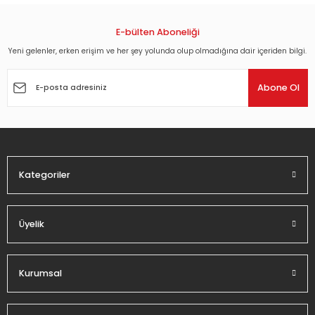
konularda yetersiz gördüğünüz noktaları öneri formunu
kullanarak tarafımıza iletebilirsiniz.
Görüş ve önerileriniz için teşekkür ederiz.
E-bülten Aboneliği
Yeni gelenler, erken erişim ve her şey yolunda olup olmadığına dair içeriden bilgi.
Ürün resmi kalitesiz, bozuk veya görüntülenemiyor.
Ürün açıklamasında eksik bilgiler bulunuyor.
Abone Ol
Ürün bilgilerinde hatalar bulunuyor.
Ürün fiyatı diğer sitelerden daha pahalı.
Bu ürüne benzer farklı alternatifler olmalı.
Kategoriler
Üyelik
Gönder
Kurumsal