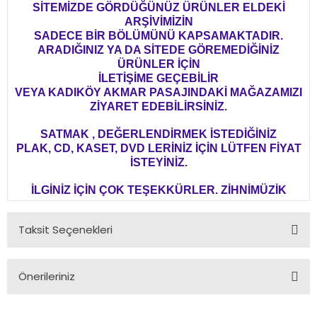
SİTEMİZDE GÖRDÜĞÜNÜZ ÜRÜNLER ELDEKİ
ARŞİVİMİZİN
SADECE BİR BÖLÜMÜNÜ KAPSAMAKTADIR.
ARADIĞINIZ YA DA SİTEDE GÖREMEDİĞİNİZ
ÜRÜNLER İÇİN
İLETİŞİME GEÇEBİLİR
VEYA KADIKÖY AKMAR PASAJINDAKİ MAĞAZAMIZI
ZİYARET EDEBİLİRSİNİZ.
SATMAK , DEĞERLENDİRMEK İSTEDİĞİNİZ
PLAK, CD, KASET, DVD LERİNİZ İÇİN LÜTFEN FİYAT
İSTEYİNİZ.
İLGİNİZ İÇİN ÇOK TEŞEKKÜRLER. ZİHNİMÜZİK
Taksit Seçenekleri
Önerileriniz
Bu ürünün fiyat bilgisi, resim, ürün açıklamalarında ve diğer