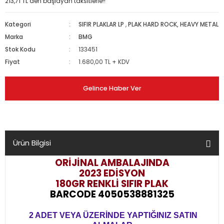
213,71 TL den başlayan taksitlerle!!
Kategori
SIFIR PLAKLAR LP
,
PLAK HARD ROCK, HEAVY METAL
Marka
BMG
Stok Kodu
133451
Fiyat
1.680,00 TL + KDV
Gelince Haber Ver
Ürün Bilgisi
ORİJİNAL AMBALAJINDA
2023 EDİSYON
180GR RENKLİ SIFIR PLAK
BARCODE 4050538881325
2 ADET VEYA ÜZERİNDE YAPTIĞINIZ SATIN