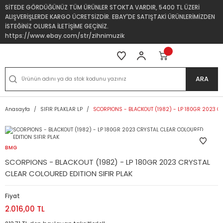
SİTEDE GÖRDÜĞÜNÜZ TÜM ÜRÜNLER STOKTA VARDIR, 5400 TL ÜZERİ
ALIŞVERİŞLERDE KARGO ÜCRETSİZDİR. EBAY'DE SATIŞTAKİ ÜRÜNLERİMİZDEN
İSTEĞİNİZ OLURSA İLETİŞİME GEÇİNİZ.
https://www.ebay.com/str/zihnimuzik
ARA
Anasayfa
SIFIR PLAKLAR LP
SCORPIONS - BLACKOUT (1982) - LP 180GR 2023 CR
BMG
SCORPIONS - BLACKOUT (1982) - LP 180GR 2023 CRYSTAL
CLEAR COLOURED EDITION SIFIR PLAK
Fiyat
2.016,00 TL