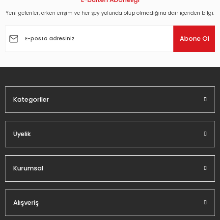
Yeni gelenler, erken erişim ve her şey yolunda olup olmadığına dair içeriden bilgi.
Ürün resmi kalitesiz, bozuk veya görüntülenemiyor.
Ürün açıklamasında eksik bilgiler bulunuyor.
Abone Ol
Ürün bilgilerinde hatalar bulunuyor.
Ürün fiyatı diğer sitelerden daha pahalı.
Bu ürüne benzer farklı alternatifler olmalı.
Kategoriler
Üyelik
Gönder
Kurumsal
Alışveriş