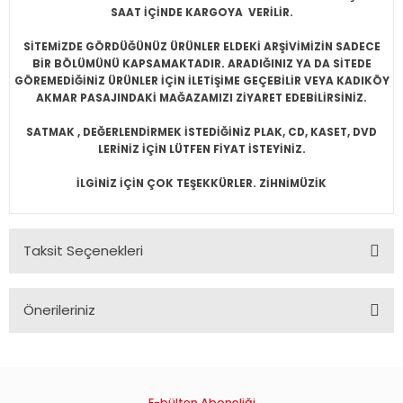
SAAT İÇİNDE KARGOYA VERİLİR.
SİTEMİZDE GÖRDÜĞÜNÜZ ÜRÜNLER ELDEKİ ARŞİVİMİZİN SADECE
BİR BÖLÜMÜNÜ KAPSAMAKTADIR. ARADIĞINIZ YA DA SİTEDE
GÖREMEDİĞİNİZ ÜRÜNLER İÇİN İLETİŞİME GEÇEBİLİR VEYA KADIKÖY
AKMAR PASAJINDAKİ MAĞAZAMIZI ZİYARET EDEBİLİRSİNİZ.
SATMAK , DEĞERLENDİRMEK İSTEDİĞİNİZ PLAK, CD, KASET, DVD
LERİNİZ İÇİN LÜTFEN FİYAT İSTEYİNİZ.
İLGİNİZ İÇİN ÇOK TEŞEKKÜRLER. ZİHNİMÜZİK
Taksit Seçenekleri
Önerileriniz
Bu ürünün fiyat bilgisi, resim, ürün açıklamalarında ve diğer
konularda yetersiz gördüğünüz noktaları öneri formunu
kullanarak tarafımıza iletebilirsiniz.
Görüş ve önerileriniz için teşekkür ederiz.
E-bülten Aboneliği