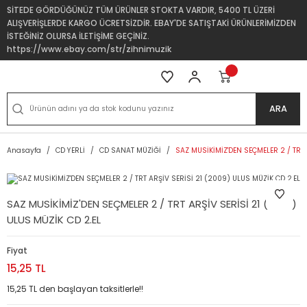
SİTEDE GÖRDÜĞÜNÜZ TÜM ÜRÜNLER STOKTA VARDIR, 5400 TL ÜZERİ
ALIŞVERİŞLERDE KARGO ÜCRETSİZDİR. EBAY'DE SATIŞTAKİ ÜRÜNLERİMİZDEN
İSTEĞİNİZ OLURSA İLETİŞİME GEÇİNİZ.
https://www.ebay.com/str/zihnimuzik
ARA
Anasayfa
CD YERLİ
CD SANAT MÜZİĞİ
SAZ MUSİKİMİZ'DEN SEÇMELER 2 / TRT 
SAZ MUSİKİMİZ'DEN SEÇMELER 2 / TRT ARŞİV SERİSİ 21 (2009)
ULUS MÜZİK CD 2.EL
Fiyat
15,25 TL
15,25 TL den başlayan taksitlerle!!