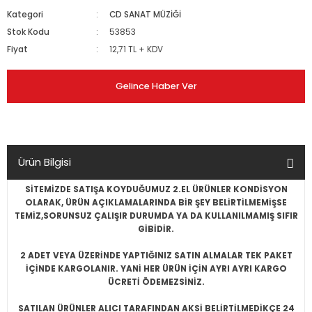
Kategori
CD SANAT MÜZİĞİ
Stok Kodu
53853
Fiyat
12,71 TL + KDV
Gelince Haber Ver
Ürün Bilgisi
SİTEMİZDE SATIŞA KOYDUĞUMUZ 2.EL ÜRÜNLER KONDİSYON
OLARAK, ÜRÜN AÇIKLAMALARINDA BİR ŞEY BELİRTİLMEMİŞSE
TEMİZ,SORUNSUZ ÇALIŞIR DURUMDA YA DA KULLANILMAMIŞ SIFIR
GİBİDİR.
2 ADET VEYA ÜZERİNDE YAPTIĞINIZ SATIN ALMALAR TEK PAKET
İÇİNDE KARGOLANIR. YANİ HER ÜRÜN İÇİN AYRI AYRI KARGO
ÜCRETİ ÖDEMEZSİNİZ.
SATILAN ÜRÜNLER ALICI TARAFINDAN AKSİ BELİRTİLMEDİKÇE 24