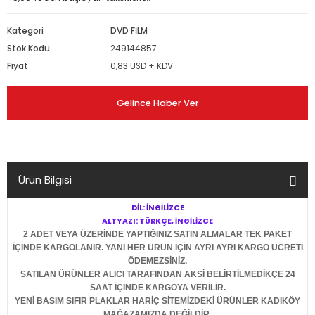
Kategori
DVD FİLM
Stok Kodu
249144857
Fiyat
0,83 USD + KDV
Gelince Haber Ver
Ürün Bilgisi
DİL: İNGİLİZCE
ALTYAZI: TÜRKÇE, İNGİLİZCE
2 ADET VEYA ÜZERİNDE YAPTIĞINIZ SATIN ALMALAR TEK PAKET
İÇİNDE KARGOLANIR. YANİ HER ÜRÜN İÇİN AYRI AYRI KARGO ÜCRETİ
ÖDEMEZSİNİZ.
SATILAN ÜRÜNLER ALICI TARAFINDAN AKSİ BELİRTİLMEDİKÇE 24
SAAT İÇİNDE KARGOYA VERİLİR.
YENİ BASIM SIFIR PLAKLAR HARİÇ SİTEMİZDEKİ ÜRÜNLER KADIKÖY
MAĞAZAMIZDA DEĞİLDİR.