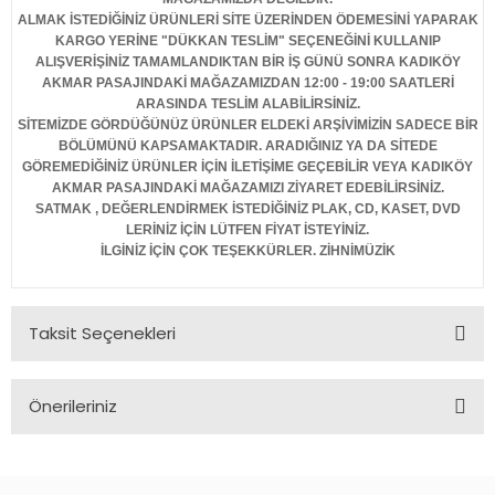
ALMAK İSTEDİĞİNİZ ÜRÜNLERİ SİTE ÜZERİNDEN ÖDEMESİNİ YAPARAK
KARGO YERİNE "DÜKKAN TESLİM" SEÇENEĞİNİ KULLANIP
ALIŞVERİŞİNİZ TAMAMLANDIKTAN BİR İŞ GÜNÜ SONRA KADIKÖY
AKMAR PASAJINDAKİ MAĞAZAMIZDAN 12:00 - 19:00 SAATLERİ
ARASINDA TESLİM ALABİLİRSİNİZ.
SİTEMİZDE GÖRDÜĞÜNÜZ ÜRÜNLER ELDEKİ ARŞİVİMİZİN SADECE BİR
BÖLÜMÜNÜ KAPSAMAKTADIR. ARADIĞINIZ YA DA SİTEDE
GÖREMEDİĞİNİZ ÜRÜNLER İÇİN İLETİŞİME GEÇEBİLİR VEYA KADIKÖY
AKMAR PASAJINDAKİ MAĞAZAMIZI ZİYARET EDEBİLİRSİNİZ.
SATMAK , DEĞERLENDİRMEK İSTEDİĞİNİZ PLAK, CD, KASET, DVD
LERİNİZ İÇİN LÜTFEN FİYAT İSTEYİNİZ.
İLGİNİZ İÇİN ÇOK TEŞEKKÜRLER. ZİHNİMÜZİK
Taksit Seçenekleri
Önerileriniz
Bu ürünün fiyat bilgisi, resim, ürün açıklamalarında ve diğer
konularda yetersiz gördüğünüz noktaları öneri formunu
kullanarak tarafımıza iletebilirsiniz.