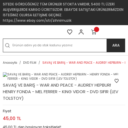
SİTEDE GÖRDÜĞÜNÜZ TÜM ÜRÜNLER STOKTA VARDIR, 5400 TL ÜZERİ
ALIŞVERİŞLERDE KARGO ÜCRETSİZDİR. EBAY'DE SATIŞTAKİ ÜRÜNLERİMİZDEN
İSTEĞİNİZ OLURSA İLETİŞİME GEÇİNİZ.
https://www.ebay.com/str/zihnimuzik
ARA
Anasayfa
DVD FİLM
SAVAŞ VE BARIŞ - WAR AND PEACE - AUDREY HEPBURN - HEN
SAVAŞ VE BARIŞ - WAR AND PEACE - AUDREY HEPBURN -
HENRY FONDA - MEL FERRER - KING VIDOR - DVD SIFIR (LEV
TOLSTOY)
Fiyat
45,00 TL
45,00 TL den başlayan taksitlerle!!