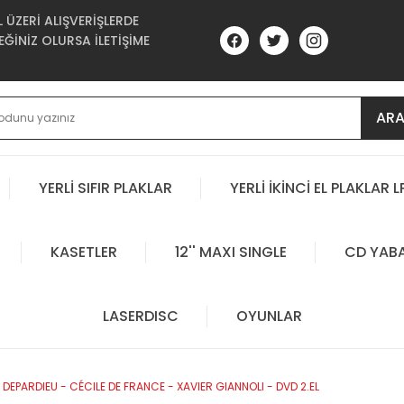
ÜZERİ ALIŞVERİŞLERDE
ĞİNİZ OLURSA İLETİŞİME
AR
YERLİ SIFIR PLAKLAR
YERLİ İKİNCİ EL PLAKLAR L
KASETLER
12'' MAXI SINGLE
CD YAB
LASERDISC
OYUNLAR
EPARDIEU - CÉCILE DE FRANCE - XAVIER GIANNOLI - DVD 2.EL