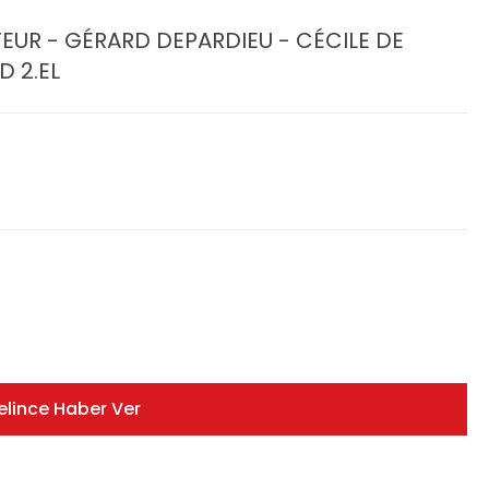
EUR - GÉRARD DEPARDIEU - CÉCILE DE
D 2.EL
elince Haber Ver