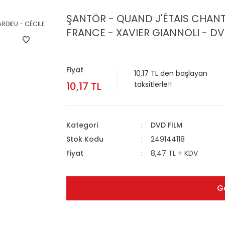
ŞANTÖR - QUAND J'ÉTAIS CHANT
FRANCE - XAVIER GIANNOLI - DV
Fiyat
10,17 TL den başlayan
10,17 TL
taksitlerle!!
Kategori
DVD FİLM
Stok Kodu
249144118
Fiyat
8,47 TL + KDV
G