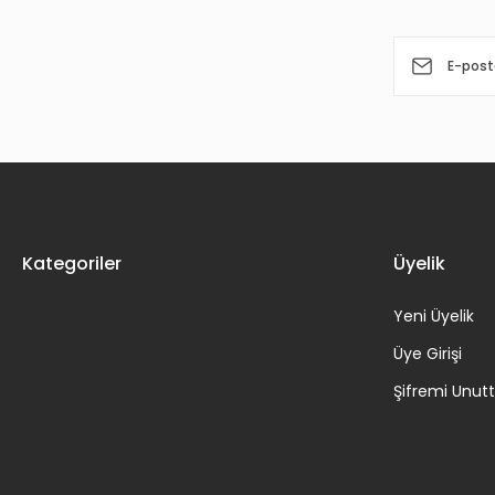
DALIDA - JOYCE BUNUEL - 2DVD 2.EL TR ALTYAZI YOKTUR
135,00 TL
Kategoriler
Üyelik
Yeni Üyelik
Üye Girişi
Şifremi Unu