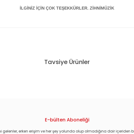
İLGİNİZ İÇİN ÇOK TEŞEKKÜRLER. ZİHNİMÜZİK
konularda yetersiz gördüğünüz noktaları öneri formunu kullanarak tarafım
Tavsiye Ürünler
BERRI - (EMILE ZOLA) - DVD 2.EL
DANTON - GÉRARD DEPARDI
44
E-bülten Aboneliği
i gelenler, erken erişim ve her şey yolunda olup olmadığına dair içeriden bi