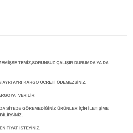
MEMİŞSE TEMİZ,SORUNSUZ ÇALIŞIR DURUMDA YA DA
N AYRI AYRI KARGO ÜCRETİ ÖDEMEZSİNİZ.
ARGOYA VERİLİR.
A SİTEDE GÖREMEDİĞİNİZ ÜRÜNLER İÇİN İLETİŞİME
İLİRSİNİZ.
N FİYAT İSTEYİNİZ.