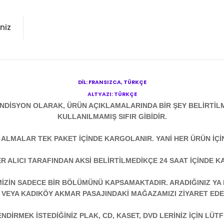
niz
DİL: FRANSIZCA, TÜRKÇE
ALTYAZI: TÜRKÇE
NDİSYON OLARAK, ÜRÜN AÇIKLAMALARINDA BİR ŞEY BELİRTİL
KULLANILMAMIŞ SIFIR GİBİDİR.
N ALMALAR TEK PAKET İÇİNDE KARGOLANIR. YANİ HER ÜRÜN İÇİ
R ALICI TARAFINDAN AKSİ BELİRTİLMEDİKÇE 24 SAAT İÇİNDE K
ZİN SADECE BİR BÖLÜMÜNÜ KAPSAMAKTADIR. ARADIĞINIZ YA D
 VEYA KADIKÖY AKMAR PASAJINDAKİ MAĞAZAMIZI ZİYARET EDEB
DİRMEK İSTEDİĞİNİZ PLAK, CD, KASET, DVD LERİNİZ İÇİN LÜTFE