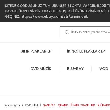
SİTEDE GÖRDÜĞÜNÜZ TÜM ÜRÜNLER STOKTA VARDIR, 5400 TL 
KARGO ÜCRETSİZDİR. EBAY'DE SATIŞTAKİ ÜRÜNLERİMİZDEN İSTE
GEÇİNİZ. https://www.ebay.com/str/zihnimuzik
SIFIR PLAKLAR LP
İKİNCİ EL PLAKLAR LP
DVD MÜZİK
BLU-RAY
VCD
Anasayfa
DVD FİLM
ŞANTÖR - QUAND J'ÉTAIS CHANTEUR - GÉRARD D