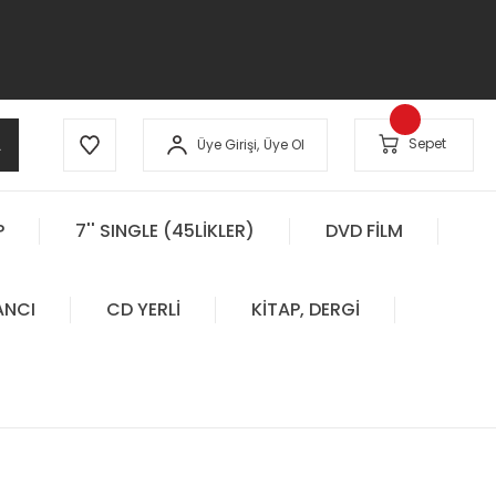
A
Sepet
Üye Girişi,
Üye Ol
P
7'' SINGLE (45LİKLER)
DVD FİLM
ANCI
CD YERLİ
KİTAP, DERGİ