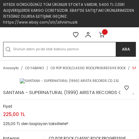
SİTEDE GÖRDÜĞÜNÜZ TÜM ÜRÜNLER STOKTA VARDIR, 5400 TL ÜZERİ
ALIŞVERİŞLERDE KARGO ÜCRETSİZDİR. EBAY'DE SATIŞTAKİ ÜRÜNLERİMİZDEN
İSTEĞİNİZ OLURSA İLETİŞİME GEÇİNİZ.
https://www.ebay.com/str/zihnimuzik
ARA
Anasayfa
CD YABANCI
CD POP ROCK,CLASSIC ROCK,PROGRESSIVE ROCK
SAN
SANTANA - SUPERNATURAL (1999) ARISTA RECORDS CD 2.EL
Fiyat
225,00 TL
225,00 TL den başlayan taksitlerle!!
Kategori
CD POP ROCK,CLASSIC ROCK,PROGRESSIVE