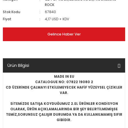
ROCK
Stok Kodu
67840
Fiyat
4,17 USD + KDV
Gelince Haber Ver
Ürün Bilgisi
MADE IN EU
CATALOGUE NO: 07822 19080 2
CD ÜZERİNDE ÇALMAYI ETKİLEMEYECEK HAFİF YÜZEYSEL ÇİZİKLER
VAR.
SİTEMİZDE SATIŞA KOYDUĞUMUZ 2.EL ÜRÜNLER KONDİSYON
OLARAK, ÜRÜN AÇIKLAMALARINDA BİR ŞEY BELİRTİLMEMİŞSE
TEMİZ,SORUNSUZ ÇALIŞIR DURUMDA YA DA KULLANILMAMIŞ SIFIR
GİBİDİR.