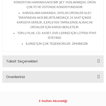
KONDİSYON HAKKINDA AKSİ BİR ŞEY YAZILMAMIŞSA, ÜRÜN
ÇOK İYİ VE ÜSTÜNDE KONDİSYONDADIR.
KARGOLAMA HAKKINDA; SATILAN ÜRÜNLER ALICI
TARAFINDAN AKSİ BELİRTİLMEDİKÇE 24 SAAT İÇİNDE
KARGOYA VERİLİR, İLERLEYEN TARİHLERDE ALINACAK
ÜRÜNLER İÇİN KARGO BEKLETİLİR.
TOPLU PLAK, CD, KASET, DVD LERİNİZ İÇİN LÜTFEN FİYAT
İSTEYİNİZ.
İLGİNİZ İÇİN ÇOK TEŞEKKÜRLER. ZİHNİMÜZİK
Taksit Seçenekleri
Önerileriniz
Bu ürünün fiyat bilgisi, resim, ürün açıklamalarında ve diğer
konularda yetersiz gördüğünüz noktaları öneri formunu
kullanarak tarafımıza iletebilirsiniz.
Görüş ve önerileriniz için teşekkür ederiz.
E-bülten Aboneliği