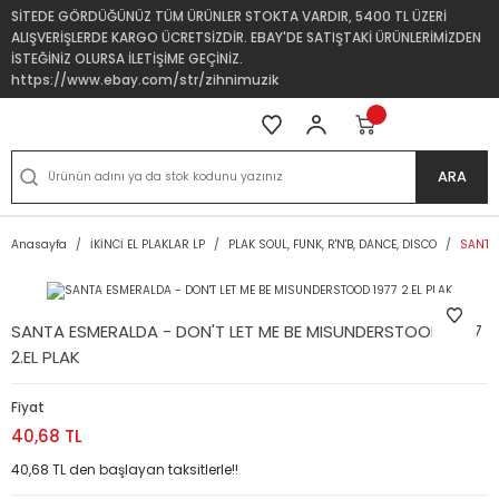
SİTEDE GÖRDÜĞÜNÜZ TÜM ÜRÜNLER STOKTA VARDIR, 5400 TL ÜZERİ
ALIŞVERİŞLERDE KARGO ÜCRETSİZDİR. EBAY'DE SATIŞTAKİ ÜRÜNLERİMİZDEN
İSTEĞİNİZ OLURSA İLETİŞİME GEÇİNİZ.
https://www.ebay.com/str/zihnimuzik
ARA
Anasayfa
İKİNCİ EL PLAKLAR LP
PLAK SOUL, FUNK, R'N'B, DANCE, DISCO
SANTA 
SANTA ESMERALDA - DON'T LET ME BE MISUNDERSTOOD 1977
2.EL PLAK
Fiyat
40,68 TL
40,68 TL den başlayan taksitlerle!!