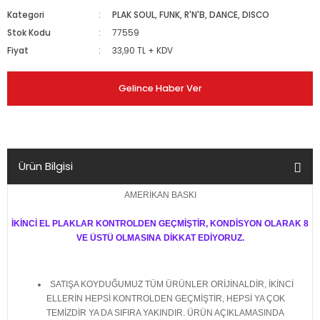
Kategori
PLAK SOUL, FUNK, R'N'B, DANCE, DISCO
Stok Kodu
77559
Fiyat
33,90 TL + KDV
Gelince Haber Ver
Ürün Bilgisi
AMERİKAN BASKI
İKİNCİ EL PLAKLAR KONTROLDEN GEÇMİŞTİR, KONDİSYON OLARAK 8
VE ÜSTÜ OLMASINA DİKKAT EDİYORUZ.
SATIŞA KOYDUĞUMUZ TÜM ÜRÜNLER ORİJİNALDİR, İKİNCİ
ELLERİN HEPSİ KONTROLDEN GEÇMİŞTİR, HEPSİ YA ÇOK
TEMİZDİR YA DA SIFIRA YAKINDIR. ÜRÜN AÇIKLAMASINDA