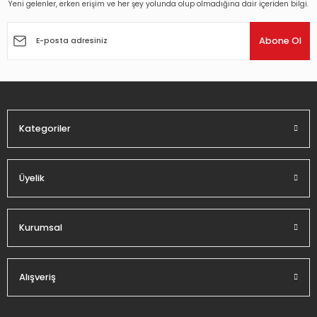
Yeni gelenler, erken erişim ve her şey yolunda olup olmadığına dair içeriden bilgi.
Ürün resmi kalitesiz, bozuk veya görüntülenemiyor.
Ürün açıklamasında eksik bilgiler bulunuyor.
Abone Ol
Ürün bilgilerinde hatalar bulunuyor.
Ürün fiyatı diğer sitelerden daha pahalı.
Bu ürüne benzer farklı alternatifler olmalı.
Kategoriler
Üyelik
Gönder
Kurumsal
Alışveriş