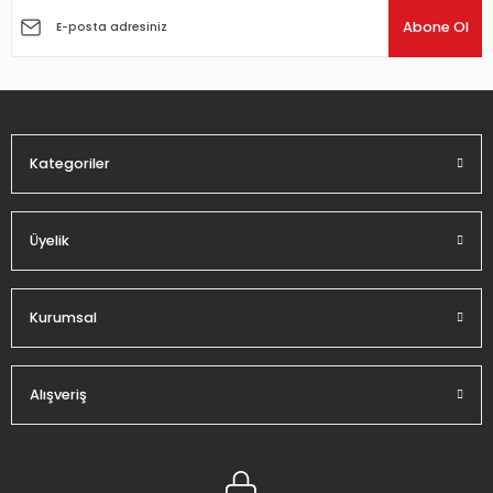
Ürün açıklamasında eksik bilgiler bulunuyor.
Abone Ol
Ürün bilgilerinde hatalar bulunuyor.
Ürün fiyatı diğer sitelerden daha pahalı.
Bu ürüne benzer farklı alternatifler olmalı.
Kategoriler
Üyelik
Gönder
Kurumsal
Alışveriş