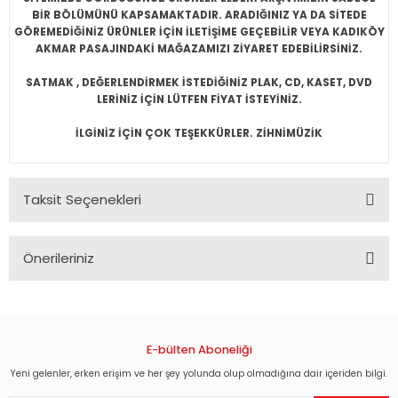
BİR BÖLÜMÜNÜ KAPSAMAKTADIR. ARADIĞINIZ YA DA SİTEDE
GÖREMEDİĞİNİZ ÜRÜNLER İÇİN İLETİŞİME GEÇEBİLİR VEYA KADIKÖY
AKMAR PASAJINDAKİ MAĞAZAMIZI ZİYARET EDEBİLİRSİNİZ.
SATMAK , DEĞERLENDİRMEK İSTEDİĞİNİZ PLAK, CD, KASET, DVD
LERİNİZ İÇİN LÜTFEN FİYAT İSTEYİNİZ.
İLGİNİZ İÇİN ÇOK TEŞEKKÜRLER. ZİHNİMÜZİK
Taksit Seçenekleri
Önerileriniz
Bu ürünün fiyat bilgisi, resim, ürün açıklamalarında ve diğer
konularda yetersiz gördüğünüz noktaları öneri formunu
kullanarak tarafımıza iletebilirsiniz.
Görüş ve önerileriniz için teşekkür ederiz.
E-bülten Aboneliği
Yeni gelenler, erken erişim ve her şey yolunda olup olmadığına dair içeriden bilgi.
Ürün resmi kalitesiz, bozuk veya görüntülenemiyor.