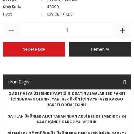
Stok Kodu
48090
Fiyat
1,69 GBP + KDV
Sepete Ekle
Hemen Al
Ürün Bilgisi
2 ADET VEYA ÜZERİNDE YAPTIĞINIZ SATIN ALMALAR TEK PAKET
İÇİNDE KARGOLANIR. YANİ HER ÜRÜN İÇİN AYRI AYRI KARGO
ÜCRETİ ÖDEMEZSİNİZ.
SATILAN ÜRÜNLER ALICI TARAFINDAN AKSİ BELİRTİLMEDİKÇE 24
SAAT İÇİNDE KARGOYA VERİLİR.
SİTEMİZDE GÖRDÜĞÜNÜZ ÜRÜNLER ELDEKİ ARŞİVİMİZİN SADECE