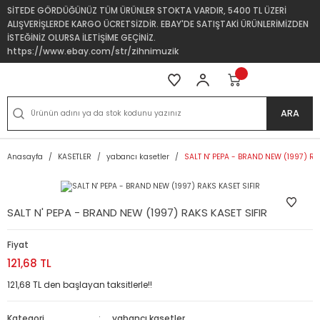
SİTEDE GÖRDÜĞÜNÜZ TÜM ÜRÜNLER STOKTA VARDIR, 5400 TL ÜZERİ
ALIŞVERİŞLERDE KARGO ÜCRETSİZDİR. EBAY'DE SATIŞTAKİ ÜRÜNLERİMİZDEN
İSTEĞİNİZ OLURSA İLETİŞİME GEÇİNİZ.
https://www.ebay.com/str/zihnimuzik
ARA
Anasayfa
KASETLER
yabancı kasetler
SALT N' PEPA - BRAND NEW (1997) RA
SALT N' PEPA - BRAND NEW (1997) RAKS KASET SIFIR
Fiyat
121,68 TL
121,68 TL den başlayan taksitlerle!!
Kategori
yabancı kasetler