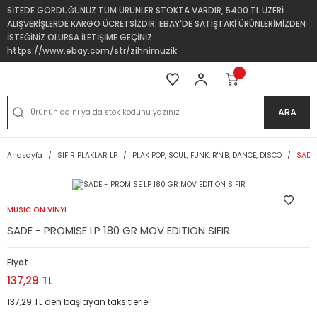
SİTEDE GÖRDÜĞÜNÜZ TÜM ÜRÜNLER STOKTA VARDIR, 5400 TL ÜZERİ
ALIŞVERİŞLERDE KARGO ÜCRETSİZDİR. EBAY'DE SATIŞTAKİ ÜRÜNLERİMİZDEN
İSTEĞİNİZ OLURSA İLETİŞİME GEÇİNİZ.
https://www.ebay.com/str/zihnimuzik
ARA
Anasayfa
SIFIR PLAKLAR LP
PLAK POP, SOUL, FUNK, R'N'B, DANCE, DISCO
SADE 
MUSIC ON VINYL
SADE - PROMISE LP 180 GR MOV EDITION SIFIR
Fiyat
137,29 TL
137,29 TL den başlayan taksitlerle!!