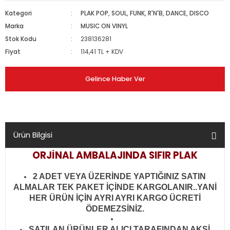
Kategori
PLAK POP, SOUL, FUNK, R'N'B, DANCE, DISCO
Marka
MUSIC ON VINYL
Stok Kodu
238136281
Fiyat
114,41 TL + KDV
Gelince Haber Ver
Ürün Bilgisi
ORJİNAL AMBALAJINDA SIFIR PLAK
2 ADET VEYA ÜZERİNDE YAPTIĞINIZ SATIN
ALMALAR TEK PAKET İÇİNDE KARGOLANIR..YANİ
HER ÜRÜN İÇİN AYRI AYRI KARGO ÜCRETİ
ÖDEMEZSİNİZ.
SATILAN ÜRÜNLER ALICI TARAFINDAN AKSİ