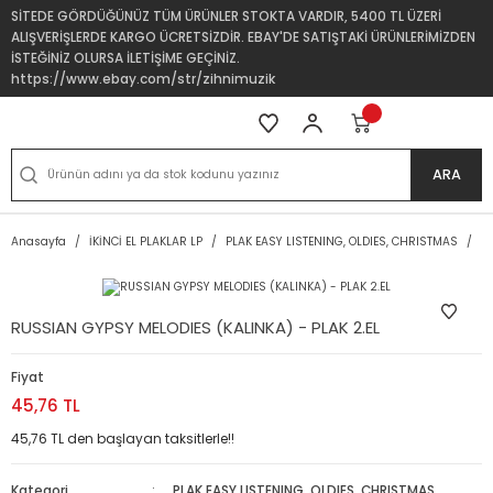
SİTEDE GÖRDÜĞÜNÜZ TÜM ÜRÜNLER STOKTA VARDIR, 5400 TL ÜZERİ
ALIŞVERİŞLERDE KARGO ÜCRETSİZDİR. EBAY'DE SATIŞTAKİ ÜRÜNLERİMİZDEN
İSTEĞİNİZ OLURSA İLETİŞİME GEÇİNİZ.
https://www.ebay.com/str/zihnimuzik
ARA
Anasayfa
İKİNCİ EL PLAKLAR LP
PLAK EASY LISTENING, OLDIES, CHRISTMAS
R
RUSSIAN GYPSY MELODIES (KALINKA) - PLAK 2.EL
Fiyat
45,76 TL
45,76 TL den başlayan taksitlerle!!
Kategori
PLAK EASY LISTENING, OLDIES, CHRISTMAS