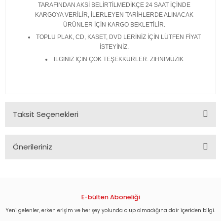
TARAFINDAN AKSİ BELİRTİLMEDİKÇE 24 SAAT İÇİNDE
KARGOYA VERİLİR, İLERLEYEN TARİHLERDE ALINACAK
ÜRÜNLER İÇİN KARGO BEKLETİLİR.
TOPLU PLAK, CD, KASET, DVD LERİNİZ İÇİN LÜTFEN FİYAT
İSTEYİNİZ.
İLGİNİZ İÇİN ÇOK TEŞEKKÜRLER. ZİHNİMÜZİK
Taksit Seçenekleri
Önerileriniz
Bu ürünün fiyat bilgisi, resim, ürün açıklamalarında ve diğer
konularda yetersiz gördüğünüz noktaları öneri formunu
kullanarak tarafımıza iletebilirsiniz.
Görüş ve önerileriniz için teşekkür ederiz.
E-bülten Aboneliği
Yeni gelenler, erken erişim ve her şey yolunda olup olmadığına dair içeriden bilgi.
Ürün resmi kalitesiz, bozuk veya görüntülenemiyor.