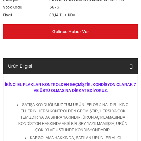
Stok Kodu
68761
Fiyat
38,14 TL + KDV
Gelince Haber Ver
Ürün Bilgisi
İKİNCİ EL PLAKLAR KONTROLDEN GEÇMİŞTİR, KONDİSYON OLARAK 7
VE ÜSTÜ OLMASINA DİKKAT EDİYORUZ.
SATIŞA KOYDUĞUMUZ TÜM ÜRÜNLER ORİJİNALDİR, İKİNCİ
ELLERİN HEPSİ KONTROLDEN GEÇMİŞTİR, HEPSİ YA ÇOK
TEMİZDİR YA DA SIFIRA YAKINDIR. ÜRÜN AÇIKLAMASINDA
KONDİSYON HAKKINDA AKSİ BİR ŞEY YAZILMAMIŞSA, ÜRÜN
ÇOK İYİ VE ÜSTÜNDE KONDİSYONDADIR.
KARGOLAMA HAKKINDA; SATILAN ÜRÜNLER ALICI