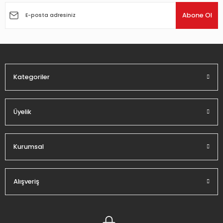
Ürün açıklamasında eksik bilgiler bulunuyor.
Abone Ol
Ürün bilgilerinde hatalar bulunuyor.
Ürün fiyatı diğer sitelerden daha pahalı.
Bu ürüne benzer farklı alternatifler olmalı.
Kategoriler
Üyelik
Gönder
Kurumsal
Alışveriş