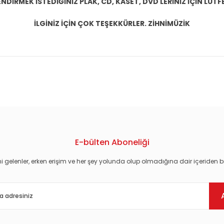
DİRMEK İSTEDİĞİNİZ PLAK, CD, KASET, DVD LERİNİZ İÇİN LÜTFE
İLGİNİZ İÇİN ÇOK TEŞEKKÜRLER. ZİHNİMÜZİK
konularda yetersiz gördüğünüz noktaları öneri formunu kullanarak tarafım
E-bülten Aboneliği
i gelenler, erken erişim ve her şey yolunda olup olmadığına dair içeriden bi