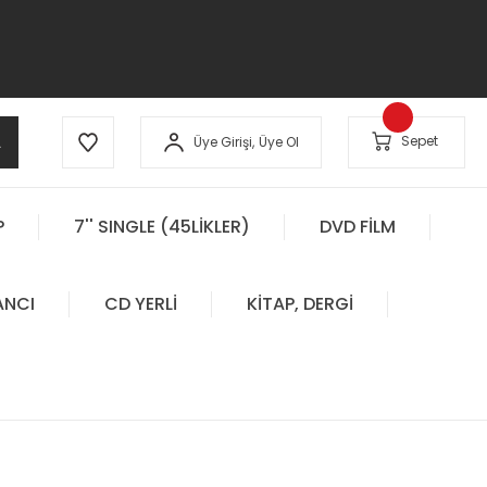
A
Sepet
Üye Girişi,
Üye Ol
P
7'' SINGLE (45LİKLER)
DVD FİLM
ANCI
CD YERLİ
KİTAP, DERGİ