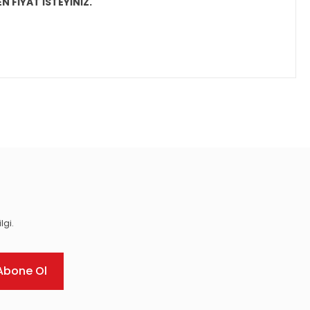
N FİYAT İSTEYİNİZ.
ıza iletebilirsiniz.
lgi.
Abone Ol