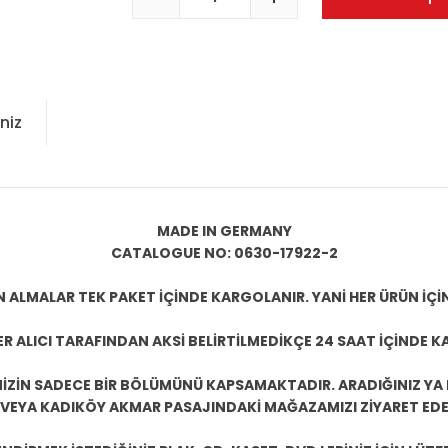
niz
MADE IN GERMANY
CATALOGUE NO: 0630-17922-2
N ALMALAR TEK PAKET İÇİNDE KARGOLANIR. YANİ HER ÜRÜN İÇİ
R ALICI TARAFINDAN AKSİ BELİRTİLMEDİKÇE 24 SAAT İÇİNDE K
ZİN SADECE BİR BÖLÜMÜNÜ KAPSAMAKTADIR. ARADIĞINIZ YA D
 VEYA KADIKÖY AKMAR PASAJINDAKİ MAĞAZAMIZI ZİYARET EDEB