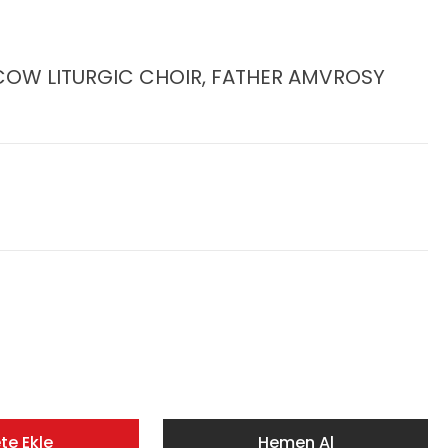
SCOW LITURGIC CHOIR, FATHER AMVROSY
te Ekle
Hemen Al