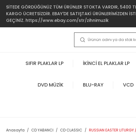
SİTEDE GÖRDÜĞÜNÜZ TÜM ÜRÜNLER STOKTA VARDIR, 5400 TL 
KARGO ÜCRETSİZDİR. EBAY'DE SATIŞTAKİ ÜRÜNLERİMİZDEN İSTE
GEÇİNİZ. https://www.ebay.com/str/zihnimuzik
SIFIR PLAKLAR LP
İKİNCİ EL PLAKLAR LP
DVD MÜZİK
BLU-RAY
VCD
Anasayfa
CD YABANCI
CD CLASSIC
RUSSIAN EASTER LITURGY 