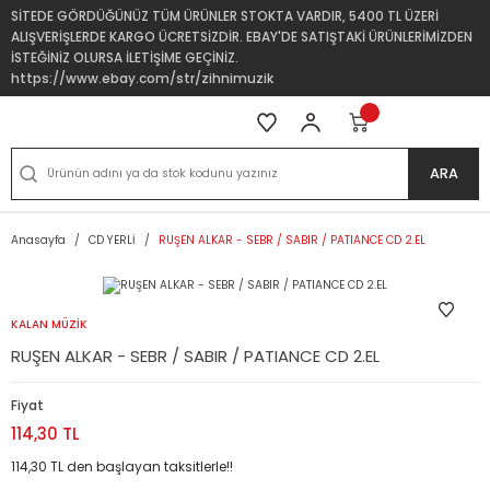
SİTEDE GÖRDÜĞÜNÜZ TÜM ÜRÜNLER STOKTA VARDIR, 5400 TL ÜZERİ
ALIŞVERİŞLERDE KARGO ÜCRETSİZDİR. EBAY'DE SATIŞTAKİ ÜRÜNLERİMİZDEN
İSTEĞİNİZ OLURSA İLETİŞİME GEÇİNİZ.
https://www.ebay.com/str/zihnimuzik
ARA
Anasayfa
CD YERLİ
RUŞEN ALKAR - SEBR / SABIR / PATIANCE CD 2.EL
KALAN MÜZİK
RUŞEN ALKAR - SEBR / SABIR / PATIANCE CD 2.EL
Fiyat
114,30 TL
114,30 TL den başlayan taksitlerle!!