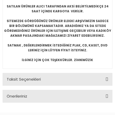
SATILAN ÜRÜNLER ALICI TARAFINDAN AKSİ BELİRTİLMEDİKÇE 24
SAAT İÇİNDE KARGOYA VERİLİR.
SİTEMİZDE GÖRDÜĞÜNÜZ ÜRÜNLER ELDEKİ ARŞİVİMİZİN SADECE
BİR BÖLÜMÜNÜ KAPSAMAKTADIR. ARADIĞINIZ YA DA SİTEDE
GÖREMEDİĞİNİZ ÜRÜNLER İÇİN İLETİŞİME GEÇEBİLİR VEYA KADIKÖY
AKMAR PASAJINDAKİ MAĞAZAMIZI ZİYARET EDEBİLİRSİNİZ.
SATMAK , DEĞERLENDİRMEK İSTEDİĞİNİZ PLAK, CD, KASET, DVD
LERİNİZ İÇİN LÜTFEN FİYAT İSTEYİNİZ.
İLGİNİZ İÇİN ÇOK TEŞEKKÜRLER. ZİHNİMÜZİK
Taksit Seçenekleri
Önerileriniz
Bu ürünün fiyat bilgisi, resim, ürün açıklamalarında ve diğer
konularda yetersiz gördüğünüz noktaları öneri formunu