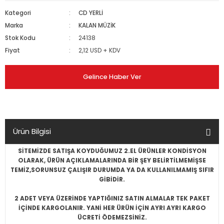
Kategori
CD YERLİ
Marka
KALAN MÜZİK
Stok Kodu
24138
Fiyat
2,12 USD + KDV
Gelince Haber Ver
Ürün Bilgisi
SİTEMİZDE SATIŞA KOYDUĞUMUZ 2.EL ÜRÜNLER KONDİSYON
OLARAK, ÜRÜN AÇIKLAMALARINDA BİR ŞEY BELİRTİLMEMİŞSE
TEMİZ,SORUNSUZ ÇALIŞIR DURUMDA YA DA KULLANILMAMIŞ SIFIR
GİBİDİR.
2 ADET VEYA ÜZERİNDE YAPTIĞINIZ SATIN ALMALAR TEK PAKET
İÇİNDE KARGOLANIR. YANİ HER ÜRÜN İÇİN AYRI AYRI KARGO
ÜCRETİ ÖDEMEZSİNİZ.