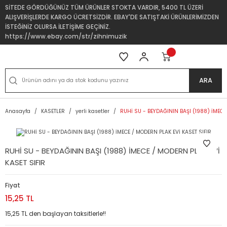
SİTEDE GÖRDÜĞÜNÜZ TÜM ÜRÜNLER STOKTA VARDIR, 5400 TL ÜZERİ
ALIŞVERİŞLERDE KARGO ÜCRETSİZDİR. EBAY'DE SATIŞTAKİ ÜRÜNLERİMİZDEN
İSTEĞİNİZ OLURSA İLETİŞİME GEÇİNİZ.
https://www.ebay.com/str/zihnimuzik
ARA
Anasayfa
KASETLER
yerli kasetler
RUHİ SU - BEYDAĞININ BAŞI (1988) İMECE
RUHİ SU - BEYDAĞININ BAŞI (1988) İMECE / MODERN PLAK EVİ
KASET SIFIR
Fiyat
15,25 TL
15,25 TL den başlayan taksitlerle!!