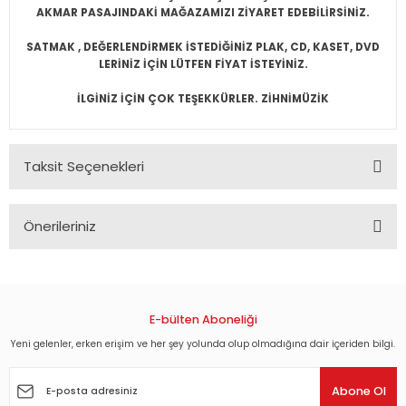
AKMAR PASAJINDAKİ MAĞAZAMIZI ZİYARET EDEBİLİRSİNİZ.
SATMAK , DEĞERLENDİRMEK İSTEDİĞİNİZ PLAK, CD, KASET, DVD
LERİNİZ İÇİN LÜTFEN FİYAT İSTEYİNİZ.
İLGİNİZ İÇİN ÇOK TEŞEKKÜRLER. ZİHNİMÜZİK
Taksit Seçenekleri
Önerileriniz
Bu ürünün fiyat bilgisi, resim, ürün açıklamalarında ve diğer
konularda yetersiz gördüğünüz noktaları öneri formunu
kullanarak tarafımıza iletebilirsiniz.
Görüş ve önerileriniz için teşekkür ederiz.
E-bülten Aboneliği
Yeni gelenler, erken erişim ve her şey yolunda olup olmadığına dair içeriden bilgi.
Ürün resmi kalitesiz, bozuk veya görüntülenemiyor.
Ürün açıklamasında eksik bilgiler bulunuyor.
Abone Ol