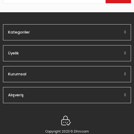
Ürün bilgilerinde hatalar bulunuyor.
Ürün fiyatı diğer sitelerden daha pahalı.
Bu ürüne benzer farklı alternatifler olmalı.
Kategoriler
Üyelik
Gönder
Kurumsal
Alışveriş
Copyright 2023 © Zihni.com