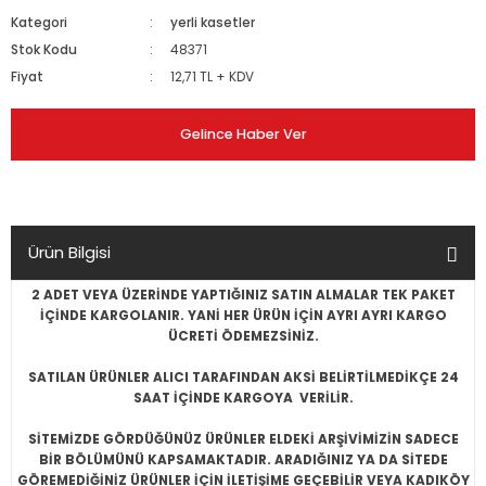
Kategori
yerli kasetler
Stok Kodu
48371
Fiyat
12,71 TL + KDV
Gelince Haber Ver
Ürün Bilgisi
2 ADET VEYA ÜZERİNDE YAPTIĞINIZ SATIN ALMALAR TEK PAKET
İÇİNDE KARGOLANIR. YANİ HER ÜRÜN İÇİN AYRI AYRI KARGO
ÜCRETİ ÖDEMEZSİNİZ.
SATILAN ÜRÜNLER ALICI TARAFINDAN AKSİ BELİRTİLMEDİKÇE 24
SAAT İÇİNDE KARGOYA VERİLİR.
SİTEMİZDE GÖRDÜĞÜNÜZ ÜRÜNLER ELDEKİ ARŞİVİMİZİN SADECE
BİR BÖLÜMÜNÜ KAPSAMAKTADIR. ARADIĞINIZ YA DA SİTEDE
GÖREMEDİĞİNİZ ÜRÜNLER İÇİN İLETİŞİME GEÇEBİLİR VEYA KADIKÖY