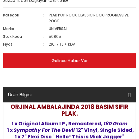
252,20 TL den başlayan taksitlerle!!
Kategori
PLAK POP ROCK,CLASSIC ROCK,PROGRESSIVE
ROCK
Marka
UNIVERSAL
Stok Kodu
56805
Fiyat
210,17 TL + KDV
Gelince Haber Ver
Ürün Bilgisi
ORJİNAL AMBALAJINDA 2018 BASIM SIFIR
PLAK.
1 x Original Album LP , Remastered,
180 Gram
1 x
Sympathy For The Devil
12" Vinyl, Single Sided,
1 x 7" Flexi Disc " Hello! This is Mick Jagger"