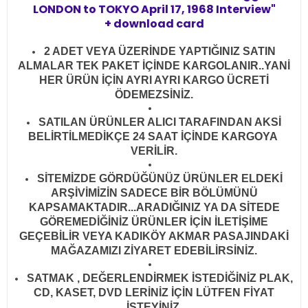
LONDON to TOKYO April 17, 1968 Interview"
+ download card
2 ADET VEYA ÜZERİNDE YAPTIĞINIZ SATIN
ALMALAR TEK PAKET İÇİNDE KARGOLANIR..YANİ
HER ÜRÜN İÇİN AYRI AYRI KARGO ÜCRETİ
ÖDEMEZSİNİZ.
SATILAN ÜRÜNLER ALICI TARAFINDAN AKSİ
BELİRTİLMEDİKÇE 24 SAAT İÇİNDE KARGOYA
VERİLİR
.
SİTEMİZDE GÖRDÜĞÜNÜZ ÜRÜNLER ELDEKİ
ARŞİVİMİZİN SADECE BİR BÖLÜMÜNÜ
KAPSAMAKTADIR...ARADIĞINIZ YA DA SİTEDE
GÖREMEDİĞİNİZ ÜRÜNLER İÇİN İLETİŞİME
GEÇEBİLİR VEYA KADIKÖY AKMAR PASAJINDAKİ
MAĞAZAMIZI ZİYARET EDEBİLİRSİNİZ.
SATMAK , DEĞERLENDİRMEK İSTEDİĞİNİZ PLAK,
CD, KASET, DVD LERİNİZ İÇİN LÜTFEN FİYAT
İSTEYİNİZ.