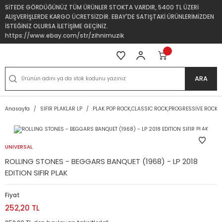
SİTEDE GÖRDÜĞÜNÜZ TÜM ÜRÜNLER STOKTA VARDIR, 5400 TL ÜZERİ
ALIŞVERİŞLERDE KARGO ÜCRETSİZDİR. EBAY'DE SATIŞTAKİ ÜRÜNLERİMİZDEN
İSTEĞİNİZ OLURSA İLETİŞİME GEÇİNİZ.
https://www.ebay.com/str/zihnimuzik
ARA
Anasayfa
SIFIR PLAKLAR LP
PLAK POP ROCK,CLASSIC ROCK,PROGRESSIVE ROCK
UNIVERSAL
ROLLING STONES - BEGGARS BANQUET (1968) - LP 2018
EDITION SIFIR PLAK
Fiyat
252,20 TL