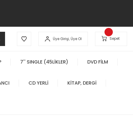
A
Sepet
Üye Girişi,
Üye Ol
P
7'' SINGLE (45LİKLER)
DVD FİLM
ANCI
CD YERLİ
KİTAP, DERGİ