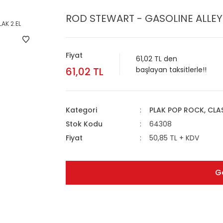
ROD STEWART - GASOLINE ALLEY (
Fiyat
61,02 TL den
61,02 TL
başlayan taksitlerle!!
Kategori
PLAK POP ROCK, CL
Stok Kodu
64308
Fiyat
50,85 TL + KDV
G