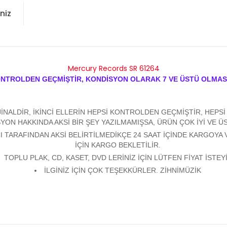
niz
Mercury Records SR 61264
ONTROLDEN GEÇMİŞTİR, KONDİSYON OLARAK 7 VE ÜSTÜ OLMAS
ALDİR, İKİNCİ ELLERİN HEPSİ KONTROLDEN GEÇMİŞTİR, HEPSİ Y
YON HAKKINDA AKSİ BİR ŞEY YAZILMAMIŞSA, ÜRÜN ÇOK İYİ VE 
 TARAFINDAN AKSİ BELİRTİLMEDİKÇE 24 SAAT İÇİNDE KARGOYA 
İÇİN KARGO BEKLETİLİR.
TOPLU PLAK, CD, KASET, DVD LERİNİZ İÇİN LÜTFEN FİYAT İSTEYİ
İLGİNİZ İÇİN ÇOK TEŞEKKÜRLER. ZİHNİMÜZİK