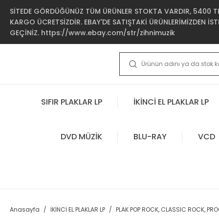
SİTEDE GÖRDÜĞÜNÜZ TÜM ÜRÜNLER STOKTA VARDIR, 5400 TL 
KARGO ÜCRETSİZDİR. EBAY'DE SATIŞTAKİ ÜRÜNLERİMİZDEN İSTE
GEÇİNİZ. https://www.ebay.com/str/zihnimuzik
SIFIR PLAKLAR LP
İKİNCİ EL PLAKLAR LP
DVD MÜZİK
BLU-RAY
VCD
Anasayfa
İKİNCİ EL PLAKLAR LP
PLAK POP ROCK, CLASSIC ROCK, PR