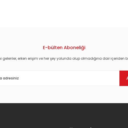
konularda yetersiz gördüğünüz noktaları öneri formunu kullanarak tarafım
E-bülten Aboneliği
i gelenler, erken erişim ve her şey yolunda olup olmadığına dair içeriden bi
Gönder