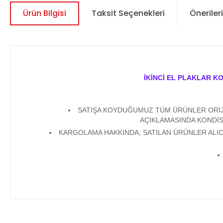
Ürün Bilgisi
Taksit Seçenekleri
Önerileri
İKİNCİ EL PLAKLAR K
SATIŞA KOYDUĞUMUZ TÜM ÜRÜNLER ORİJİN
AÇIKLAMASINDA KONDİS
KARGOLAMA HAKKINDA; SATILAN ÜRÜNLER ALICI
Bu ürünün fiyat bilgisi, resim, ürün açıklamalarında ve diğer 