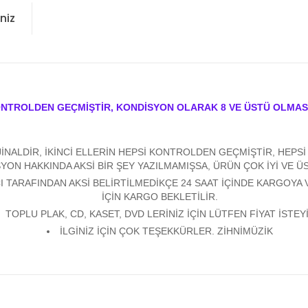
niz
ONTROLDEN GEÇMİŞTİR, KONDİSYON OLARAK 8 VE ÜSTÜ OLMAS
ALDİR, İKİNCİ ELLERİN HEPSİ KONTROLDEN GEÇMİŞTİR, HEPSİ Y
YON HAKKINDA AKSİ BİR ŞEY YAZILMAMIŞSA, ÜRÜN ÇOK İYİ VE 
 TARAFINDAN AKSİ BELİRTİLMEDİKÇE 24 SAAT İÇİNDE KARGOYA 
İÇİN KARGO BEKLETİLİR.
TOPLU PLAK, CD, KASET, DVD LERİNİZ İÇİN LÜTFEN FİYAT İSTEYİ
İLGİNİZ İÇİN ÇOK TEŞEKKÜRLER. ZİHNİMÜZİK
konularda yetersiz gördüğünüz noktaları öneri formunu kullanarak tarafım