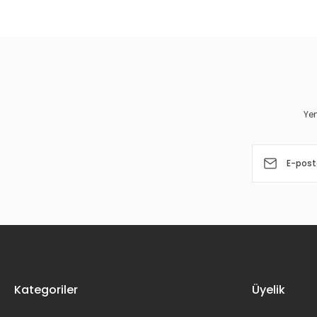
Görüş ve önerileriniz için teşekkür ederiz.
Ürün resmi kalitesiz, bozuk veya görüntülenemiyor.
Ürün açıklamasında eksik bilgiler bulunuyor.
Ürün bilgilerinde hatalar bulunuyor.
Yen
Ürün fiyatı diğer sitelerden daha pahalı.
Bu ürüne benzer farklı alternatifler olmalı.
Kategoriler
Üyelik