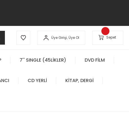
A
Sepet
Üye Girişi,
Üye Ol
P
7'' SINGLE (45LİKLER)
DVD FİLM
ANCI
CD YERLİ
KİTAP, DERGİ