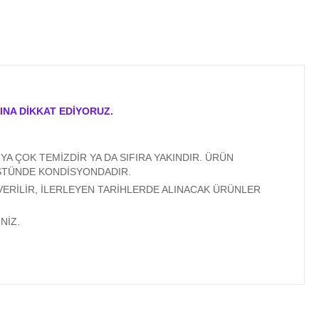
INA DİKKAT EDİYORUZ.
A ÇOK TEMİZDİR YA DA SIFIRA YAKINDIR. ÜRÜN
ÜSTÜNDE KONDİSYONDADIR.
VERİLİR, İLERLEYEN TARİHLERDE ALINACAK ÜRÜNLER
NİZ.
ıza iletebilirsiniz.