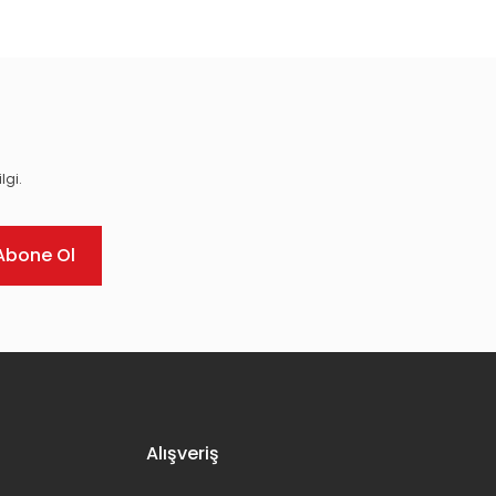
lgi.
Abone Ol
Alışveriş