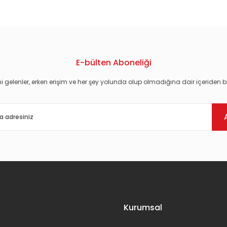
E-bülten Aboneliği
i gelenler, erken erişim ve her şey yolunda olup olmadığına dair içeriden bi
Gönder
Kurumsal