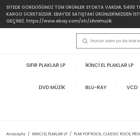
SİTEDE GÖRDÜĞÜNÜZ TÜM ÜRÜNLER STOKTA VARDIR, 5400 TL 
KARGO ÜCRETSİZDİR. EBAY'DE SATIŞTAKİ ÜRÜNLERİMİZDEN İSTE
GEÇİNİZ. https://www.ebay.com/str/zihnimuzik
SIFIR PLAKLAR LP
İKİNCİ EL PLAKLAR LP
DVD MÜZİK
BLU-RAY
VCD
Anasayfa
İKİNCİ EL PLAKLAR LP
PLAK POP ROCK, CLASSIC ROCK, PR