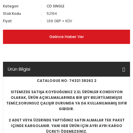
Kategori
CD SINGLE
Stok Kodu
52164
Fiyat
1,69 GBP + KDV
Gelince Haber Ver
Ürün Bilgisi
CATALOGUE NO: 74321 38262 2
SİTEMİZDE SATIŞA KOYDUĞUMUZ 2.EL ÜRÜNLER KONDİSYON
OLARAK, ÜRÜN AÇIKLAMALARINDA BİR ŞEY BELİRTİLMEMİŞSE
TEMİZ,SORUNSUZ ÇALIŞIR DURUMDA YA DA KULLANILMAMIŞ SIFIR
GİBİDİR.
2 ADET VEYA ÜZERİNDE YAPTIĞINIZ SATIN ALMALAR TEK PAKET
İÇİNDE KARGOLANIR. YANİ HER ÜRÜN İÇİN AYRI AYRI KARGO
ÜCRETİ ÖDEMEZSİNİZ.