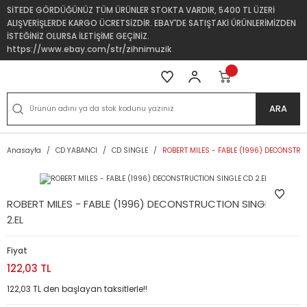
SİTEDE GÖRDÜĞÜNÜZ TÜM ÜRÜNLER STOKTA VARDIR, 5400 TL ÜZERİ
ALIŞVERİŞLERDE KARGO ÜCRETSİZDİR. EBAY'DE SATIŞTAKİ ÜRÜNLERİMİZDEN
İSTEĞİNİZ OLURSA İLETİŞİME GEÇİNİZ.
https://www.ebay.com/str/zihnimuzik
ARA
Anasayfa
CD YABANCI
CD SINGLE
ROBERT MILES - FABLE (1996) DECONSTRU
ROBERT MILES - FABLE (1996) DECONSTRUCTION SINGLE CD
2.EL
Fiyat
122,03 TL
122,03 TL den başlayan taksitlerle!!