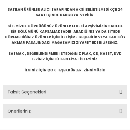
SATILAN ÜRÜNLER ALICI TARAFINDAN AKSİ BELİRTİLMEDİKÇE 24
SAAT İÇİNDE KARGOYA VERİLİR.
SİTEMİZDE GÖRDÜĞÜNÜZ ÜRÜNLER ELDEKİ ARŞİVİMİZİN SADECE
BİR BÖLÜMÜNÜ KAPSAMAKTADIR. ARADIĞINIZ YA DA SİTEDE
GÖREMEDİĞİNİZ ÜRÜNLER İÇİN İLETİŞİME GEÇEBİLİR VEYA KADIKÖY
AKMAR PASAJINDAKİ MAĞAZAMIZI ZİYARET EDEBİLİRSİNİZ.
SATMAK , DEĞERLENDİRMEK İSTEDİĞİNİZ PLAK, CD, KASET, DVD
LERİNİZ İÇİN LÜTFEN FİYAT İSTEYİNİZ.
İLGİNİZ İÇİN ÇOK TEŞEKKÜRLER. ZİHNİMÜZİK
Taksit Seçenekleri
Önerileriniz
Bu ürünün fiyat bilgisi, resim, ürün açıklamalarında ve diğer
konularda yetersiz gördüğünüz noktaları öneri formunu