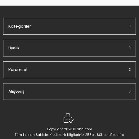
Ürün fiyatı diğer sitelerden daha pahalı.
Bu ürüne benzer farklı alternatifler olmalı.
Kategoriler
Üyelik
Gönder
Kurumsal
Alışveriş
Copyright 2023 © Zihni.com
Tüm Hakları Saklıdır. Kredi kartı bilgileriniz 256bit SSL sertifikası ile