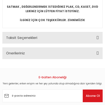
SATMAK , DEĞERLENDİRMEK İSTEDİĞİNİZ PLAK, CD, KASET, DVD
LERİNİZ İÇİN LÜTFEN FİYAT İSTEYİNİZ.
İLGİNİZ İÇİN ÇOK TEŞEKKÜRLER. ZİHNİMÜZİK
Taksit Seçenekleri
Önerileriniz
Bu ürünün fiyat bilgisi, resim, ürün açıklamalarında ve diğer
konularda yetersiz gördüğünüz noktaları öneri formunu
kullanarak tarafımıza iletebilirsiniz.
Görüş ve önerileriniz için teşekkür ederiz.
E-bülten Aboneliği
Yeni gelenler, erken erişim ve her şey yolunda olup olmadığına dair içeriden bilgi.
Ürün resmi kalitesiz, bozuk veya görüntülenemiyor.
Ürün açıklamasında eksik bilgiler bulunuyor.
Abone Ol
Ürün bilgilerinde hatalar bulunuyor.