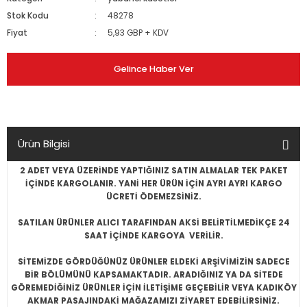
Stok Kodu
48278
Fiyat
5,93 GBP + KDV
Gelince Haber Ver
Ürün Bilgisi
2 ADET VEYA ÜZERİNDE YAPTIĞINIZ SATIN ALMALAR TEK PAKET
İÇİNDE KARGOLANIR. YANİ HER ÜRÜN İÇİN AYRI AYRI KARGO
ÜCRETİ ÖDEMEZSİNİZ.
SATILAN ÜRÜNLER ALICI TARAFINDAN AKSİ BELİRTİLMEDİKÇE 24
SAAT İÇİNDE KARGOYA VERİLİR.
SİTEMİZDE GÖRDÜĞÜNÜZ ÜRÜNLER ELDEKİ ARŞİVİMİZİN SADECE
BİR BÖLÜMÜNÜ KAPSAMAKTADIR. ARADIĞINIZ YA DA SİTEDE
GÖREMEDİĞİNİZ ÜRÜNLER İÇİN İLETİŞİME GEÇEBİLİR VEYA KADIKÖY
AKMAR PASAJINDAKİ MAĞAZAMIZI ZİYARET EDEBİLİRSİNİZ.