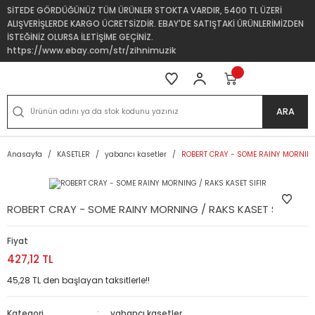
SİTEDE GÖRDÜĞÜNÜZ TÜM ÜRÜNLER STOKTA VARDIR, 5400 TL ÜZERİ
ALIŞVERİŞLERDE KARGO ÜCRETSİZDİR. EBAY'DE SATIŞTAKİ ÜRÜNLERİMİZDEN
İSTEĞİNİZ OLURSA İLETİŞİME GEÇİNİZ.
https://www.ebay.com/str/zihnimuzik
ARA
Anasayfa
KASETLER
yabancı kasetler
ROBERT CRAY - SOME RAINY MORNING 
ROBERT CRAY - SOME RAINY MORNING / RAKS KASET SIFIR
Fiyat
427,12 TL
45,28 TL den başlayan taksitlerle!!
Kategori
yabancı kasetler