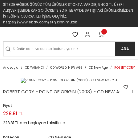
SİTEDE GÖRDÜĞÜNÜZ TÜM ÜRÜNLER STOKTA VARDIR, 5400 TL ÜZERİ
ALIŞVERİŞLERDE KARGO ÜCRETSİZDİR. EBAY'DE SATIŞTAKİ ÜRÜNLERİMİZDEN
İSTEĞİNİZ OLURSA İLETİŞİME GEÇİNİZ.
https://www.ebay.com/str/zihnimuzik
ARA
Anasayfa
CD YABANCI
CD WORLD, NEW AGE
CD New Age
ROBERT CORY -
ROBERT CORY - POINT OF ORIGIN (2003) - CD NEW AGE 2.EL
Fiyat
228,81 TL
228,81 TL den başlayan taksitlerle!!
Kategori
CD New Age