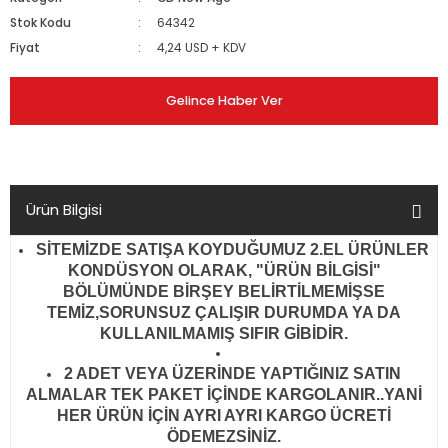
Stok Kodu
64342
Fiyat
4,24 USD + KDV
Gelince Haber Ver
Ürün Bilgisi
SİTEMİZDE SATIŞA KOYDUĞUMUZ 2.EL ÜRÜNLER
KONDÜSYON OLARAK, "ÜRÜN BİLGİSİ"
BÖLÜMÜNDE BİRŞEY BELİRTİLMEMİŞSE
TEMİZ,SORUNSUZ ÇALIŞIR DURUMDA YA DA
KULLANILMAMIŞ SIFIR GİBİDİR
.
2 ADET VEYA ÜZERİNDE YAPTIĞINIZ SATIN
ALMALAR TEK PAKET İÇİNDE KARGOLANIR..YANİ
HER ÜRÜN İÇİN AYRI AYRI KARGO ÜCRETİ
ÖDEMEZSİNİZ.