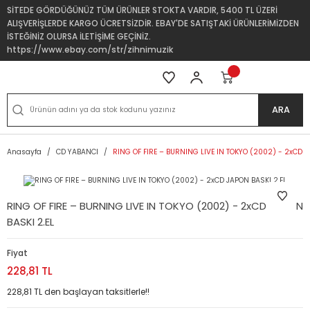
SİTEDE GÖRDÜĞÜNÜZ TÜM ÜRÜNLER STOKTA VARDIR, 5400 TL ÜZERİ
ALIŞVERİŞLERDE KARGO ÜCRETSİZDİR. EBAY'DE SATIŞTAKİ ÜRÜNLERİMİZDEN
İSTEĞİNİZ OLURSA İLETİŞİME GEÇİNİZ.
https://www.ebay.com/str/zihnimuzik
ARA
Anasayfa
CD YABANCI
RING OF FIRE – BURNING LIVE IN TOKYO (2002) - 2xCD J
RING OF FIRE – BURNING LIVE IN TOKYO (2002) - 2xCD JAPON
BASKI 2.EL
Fiyat
228,81 TL
228,81 TL den başlayan taksitlerle!!