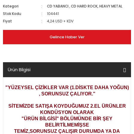
Kategori
CD YABANCI
,
CD HARD ROCK, HEAVY METAL
Stok Kodu
104441
Fiyat
4,24 USD + KDV
Gelince Haber Ver
Ürün Bilgisi
"YÜZEYSEL ÇİZİKLER VAR (1.DİSKTE DAHA YOĞUN)
, SORUNSUZ ÇALIYOR."
SİTEMİZDE SATIŞA KOYDUĞUMUZ 2.EL ÜRÜNLER
KONDÜSYON OLARAK
"ÜRÜN BİLGİSİ" BÖLÜMÜNDE BİR ŞEY
BELİRTİLMEMİŞSE
TEMİZ,SORUNSUZ ÇALIŞIR DURUMDA YA DA