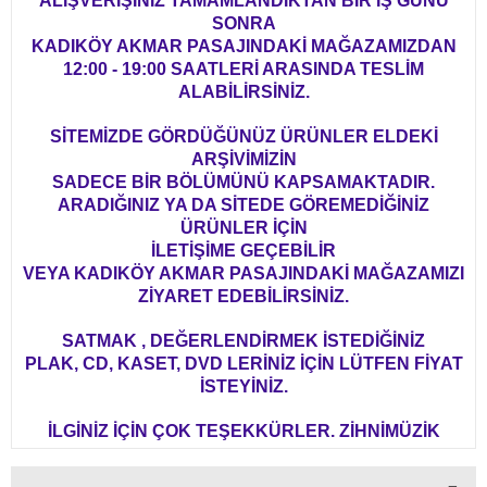
ALIŞVERİŞİNİZ TAMAMLANDIKTAN BİR İŞ GÜNÜ
SONRA
KADIKÖY AKMAR PASAJINDAKİ MAĞAZAMIZDAN
12:00 - 19:00 SAATLERİ ARASINDA TESLİM
ALABİLİRSİNİZ.
SİTEMİZDE GÖRDÜĞÜNÜZ ÜRÜNLER ELDEKİ
ARŞİVİMİZİN
SADECE BİR BÖLÜMÜNÜ KAPSAMAKTADIR.
ARADIĞINIZ YA DA SİTEDE GÖREMEDİĞİNİZ
ÜRÜNLER İÇİN
İLETİŞİME GEÇEBİLİR
VEYA KADIKÖY AKMAR PASAJINDAKİ MAĞAZAMIZI
ZİYARET EDEBİLİRSİNİZ.
SATMAK , DEĞERLENDİRMEK İSTEDİĞİNİZ
PLAK, CD, KASET, DVD LERİNİZ İÇİN LÜTFEN FİYAT
İSTEYİNİZ.
İLGİNİZ İÇİN ÇOK TEŞEKKÜRLER. ZİHNİMÜZİK