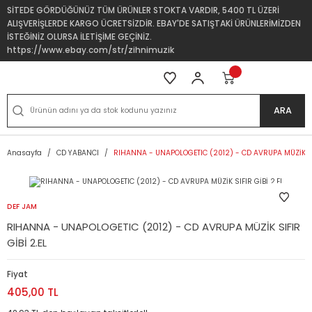
SİTEDE GÖRDÜĞÜNÜZ TÜM ÜRÜNLER STOKTA VARDIR, 5400 TL ÜZERİ
ALIŞVERİŞLERDE KARGO ÜCRETSİZDİR. EBAY'DE SATIŞTAKİ ÜRÜNLERİMİZDEN
İSTEĞİNİZ OLURSA İLETİŞİME GEÇİNİZ.
https://www.ebay.com/str/zihnimuzik
ARA
Anasayfa
CD YABANCI
RIHANNA - UNAPOLOGETIC (2012) - CD AVRUPA MÜZİK SIF
DEF JAM
RIHANNA - UNAPOLOGETIC (2012) - CD AVRUPA MÜZİK SIFIR
GİBİ 2.EL
Fiyat
405,00 TL