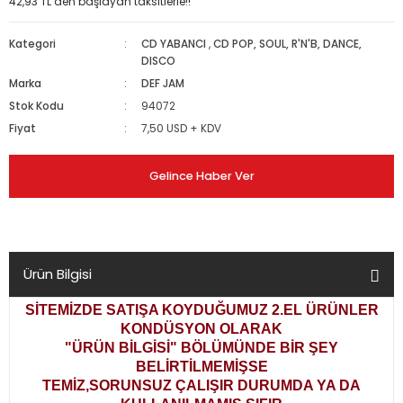
42,93 TL den başlayan taksitlerle!!
Kategori
CD YABANCI
,
CD POP, SOUL, R'N'B, DANCE,
DISCO
Marka
DEF JAM
Stok Kodu
94072
Fiyat
7,50 USD + KDV
Gelince Haber Ver
Ürün Bilgisi
SİTEMİZDE SATIŞA KOYDUĞUMUZ 2.EL ÜRÜNLER
KONDÜSYON OLARAK
"ÜRÜN BİLGİSİ" BÖLÜMÜNDE BİR ŞEY
BELİRTİLMEMİŞSE
TEMİZ,SORUNSUZ ÇALIŞIR DURUMDA YA DA