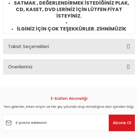
SATMAK , DEĞERLENDİRMEK İSTEDİĞİNİZ PLAK,
CD, KASET, DVD LERİNİZ İÇİN LÜTFEN FİYAT
İSTEYİNİZ.
İLGİNİZ İÇİN ÇOK TEŞEKKÜRLER. ZİHNİMÜZİK
Taksit Seçenekleri
Önerileriniz
Bu ürünün fiyat bilgisi, resim, ürün açıklamalarında ve diğer
konularda yetersiz gördüğünüz noktaları öneri formunu
kullanarak tarafımıza iletebilirsiniz.
Görüş ve önerileriniz için teşekkür ederiz.
E-bülten Aboneliği
Yeni gelenler, erken erişim ve her şey yolunda olup olmadığına dair içeriden bilgi.
Ürün resmi kalitesiz, bozuk veya görüntülenemiyor.
Ürün açıklamasında eksik bilgiler bulunuyor.
Abone Ol
Ürün bilgilerinde hatalar bulunuyor.