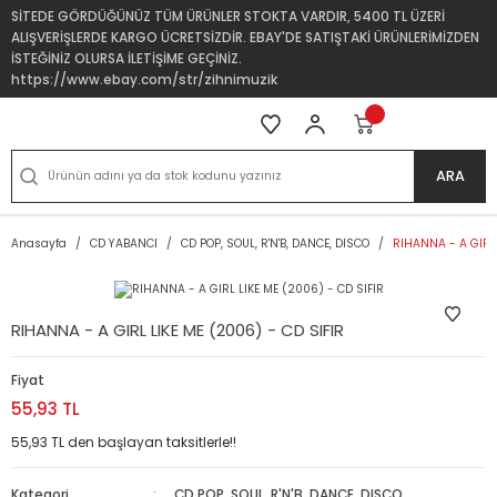
SİTEDE GÖRDÜĞÜNÜZ TÜM ÜRÜNLER STOKTA VARDIR, 5400 TL ÜZERİ
ALIŞVERİŞLERDE KARGO ÜCRETSİZDİR. EBAY'DE SATIŞTAKİ ÜRÜNLERİMİZDEN
İSTEĞİNİZ OLURSA İLETİŞİME GEÇİNİZ.
https://www.ebay.com/str/zihnimuzik
ARA
Anasayfa
CD YABANCI
CD POP, SOUL, R'N'B, DANCE, DISCO
RIHANNA - A GIRL 
RIHANNA - A GIRL LIKE ME (2006) - CD SIFIR
Fiyat
55,93 TL
55,93 TL den başlayan taksitlerle!!
Kategori
CD POP, SOUL, R'N'B, DANCE, DISCO