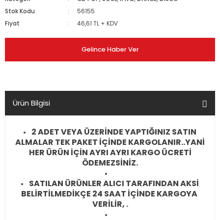
Stok Kodu
56155
Fiyat
46,61 TL + KDV
Gelince Haber Ver
Ürün Bilgisi
2 ADET VEYA ÜZERİNDE YAPTIĞINIZ SATIN
ALMALAR TEK PAKET İÇİNDE KARGOLANIR..YANİ
HER ÜRÜN İÇİN AYRI AYRI KARGO ÜCRETİ
ÖDEMEZSİNİZ.
SATILAN ÜRÜNLER ALICI TARAFINDAN AKSİ
BELİRTİLMEDİKÇE 24 SAAT İÇİNDE KARGOYA
VERİLİR, .