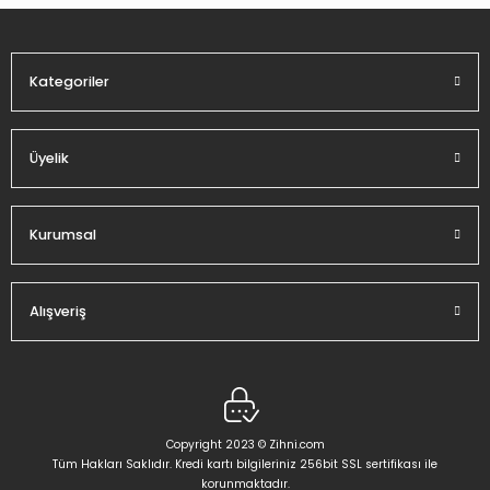
Ürün fiyatı diğer sitelerden daha pahalı.
Bu ürüne benzer farklı alternatifler olmalı.
Kategoriler
Üyelik
Gönder
Kurumsal
Alışveriş
Copyright 2023 © Zihni.com
Tüm Hakları Saklıdır. Kredi kartı bilgileriniz 256bit SSL sertifikası ile
korunmaktadır.