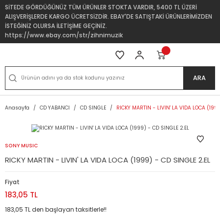
SİTEDE GÖRDÜĞÜNÜZ TÜM ÜRÜNLER STOKTA VARDIR, 5400 TL ÜZERİ
ALIŞVERİŞLERDE KARGO ÜCRETSİZDİR. EBAY'DE SATIŞTAKİ ÜRÜNLERİMİZDEN
İSTEĞİNİZ OLURSA İLETİŞİME GEÇİNİZ.
https://www.ebay.com/str/zihnimuzik
ARA
Anasayfa
CD YABANCI
CD SINGLE
RICKY MARTIN - LIVIN' LA VIDA LOCA (1999
SONY MUSIC
RICKY MARTIN - LIVIN' LA VIDA LOCA (1999) - CD SINGLE 2.EL
Fiyat
183,05 TL
183,05 TL den başlayan taksitlerle!!