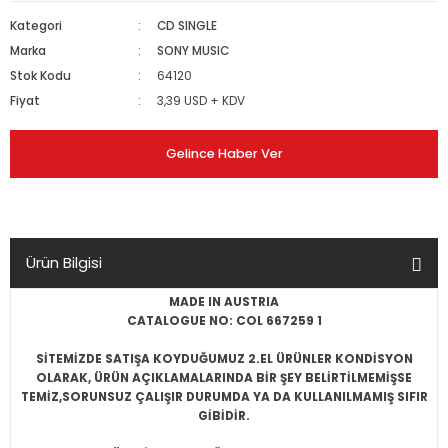
Kategori
CD SINGLE
Marka
SONY MUSIC
Stok Kodu
64120
Fiyat
3,39 USD + KDV
Gelince Haber Ver
Ürün Bilgisi
MADE IN AUSTRIA
CATALOGUE NO: COL 667259 1
SİTEMİZDE SATIŞA KOYDUĞUMUZ 2.EL ÜRÜNLER KONDİSYON
OLARAK, ÜRÜN AÇIKLAMALARINDA BİR ŞEY BELİRTİLMEMİŞSE
TEMİZ,SORUNSUZ ÇALIŞIR DURUMDA YA DA KULLANILMAMIŞ SIFIR
GİBİDİR.