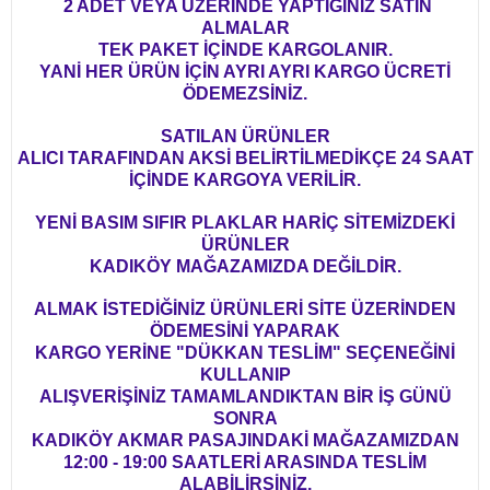
2 ADET VEYA ÜZERİNDE YAPTIĞINIZ SATIN
ALMALAR
TEK PAKET İÇİNDE KARGOLANIR.
YANİ HER ÜRÜN İÇİN AYRI AYRI KARGO ÜCRETİ
ÖDEMEZSİNİZ.
SATILAN ÜRÜNLER
ALICI TARAFINDAN AKSİ BELİRTİLMEDİKÇE 24 SAAT
İÇİNDE KARGOYA VERİLİR.
YENİ BASIM SIFIR PLAKLAR HARİÇ SİTEMİZDEKİ
ÜRÜNLER
KADIKÖY MAĞAZAMIZDA DEĞİLDİR.
ALMAK İSTEDİĞİNİZ ÜRÜNLERİ SİTE ÜZERİNDEN
ÖDEMESİNİ YAPARAK
KARGO YERİNE "DÜKKAN TESLİM" SEÇENEĞİNİ
KULLANIP
ALIŞVERİŞİNİZ TAMAMLANDIKTAN BİR İŞ GÜNÜ
SONRA
KADIKÖY AKMAR PASAJINDAKİ MAĞAZAMIZDAN
12:00 - 19:00 SAATLERİ ARASINDA TESLİM
ALABİLİRSİNİZ.