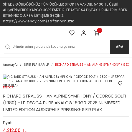
SİTEDE GÖRDÜĞÜNÜZ TÜM ÜRÜNLER STOKTA VARDIR, 5400 TL ÜZERİ
ALIŞVERİŞLERDE KARGO ÜCRETSİZDİR. EBAY'DE SATIŞTAKİ ÜRÜNLERİMİZDEN
İSTEĞİNİZ OLURSA İLETİŞİME GEÇİNİZ.
https://www.ebay.com/str/zihnimuzik
ARA
Anasayfa
SIFIR PLAKLAR LP
RICHARD STRAUSS - AN ALPINE SYMPHONY / GEORGE
DECCA
RICHARD STRAUSS - AN ALPINE SYMPHONY / GEORGE SOLTI
(1980) - LP DECCA PURE ANALOG 180GR 2026 NUMBERED
LIMITED EDITION AUDIOPHILE PRESSING SIFIR PLAK
Fiyat
4.212,00 TL