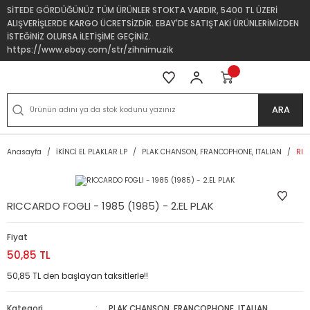
SİTEDE GÖRDÜĞÜNÜZ TÜM ÜRÜNLER STOKTA VARDIR, 5400 TL ÜZERİ
ALIŞVERİŞLERDE KARGO ÜCRETSİZDİR. EBAY'DE SATIŞTAKİ ÜRÜNLERİMİZDEN
İSTEĞİNİZ OLURSA İLETİŞİME GEÇİNİZ.
https://www.ebay.com/str/zihnimuzik
ARA
Anasayfa
İKİNCİ EL PLAKLAR LP
PLAK CHANSON, FRANCOPHONE, ITALIAN
RIC
RICCARDO FOGLI - 1985 (1985) - 2.EL PLAK
Fiyat
50,85 TL
50,85 TL den başlayan taksitlerle!!
Kategori
PLAK CHANSON, FRANCOPHONE, ITALIAN