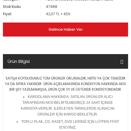
Stok Kodu
47988
Fiyat
42,37 TL + KDV
Gelince Haber Ver
Ürün Bilgisi
SATIŞA KOYDUĞUMUZ TÜM ÜRÜNLER ORİJİNALDİR, HEPSİ YA ÇOK TEMİZDİR
YA DA SIFIRA YAKINDIR. ÜRÜN AÇIKLAMASINDA KONDİSYON HAKKINDA AKSİ
BİR ŞEY YAZILMAMIŞSA, ÜRÜN ÇOK İYİ VE ÜSTÜNDE KONDİSYONDADIR.
KARGOLAMA HAKKINDA; SATILAN ÜRÜNLER ALICI
TARAFINDAN AKSİ BELİRTİLMEDİKÇE 24 SAAT İÇİNDE
KARGOYA VERİLİR, İLERLEYEN TARİHLERDE ALINACAK
ÜRÜNLER İÇİN KARGO BEKLETİLİR.
TOPLU PLAK, CD, KASET, DVD LERİNİZ İÇİN LÜTFEN FİYAT
İSTEYİNİZ.