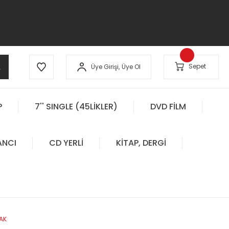
A
Sepet
Üye Girişi,
Üye Ol
P
7'' SINGLE (45LİKLER)
DVD FİLM
ANCI
CD YERLİ
KİTAP, DERGİ
LAK