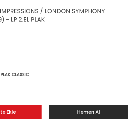
IAN IMPRESSIONS / LONDON SYMPHONY
 - LP 2.EL PLAK
,
PLAK CLASSIC
te Ekle
Hemen Al