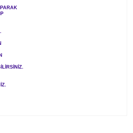
YAPARAK
IP
.
N
N
LİRSİNİZ.
İZ.
ıza iletebilirsiniz.