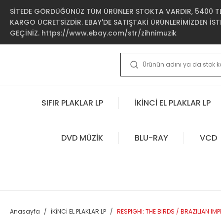
SİTEDE GÖRDÜĞÜNÜZ TÜM ÜRÜNLER STOKTA VARDIR, 5400 TL 
KARGO ÜCRETSİZDİR. EBAY'DE SATIŞTAKİ ÜRÜNLERİMİZDEN İSTE
GEÇİNİZ. https://www.ebay.com/str/zihnimuzik
SIFIR PLAKLAR LP
İKİNCİ EL PLAKLAR LP
DVD MÜZİK
BLU-RAY
VCD
Anasayfa
İKİNCİ EL PLAKLAR LP
RESPIGHI: THE BIRDS / BRAZILIAN I