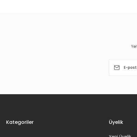
Görüş ve önerileriniz için teşekkür ederiz.
Ürün resmi kalitesiz, bozuk veya görüntülenemiyor.
Ürün açıklamasında eksik bilgiler bulunuyor.
Ürün bilgilerinde hatalar bulunuyor.
Yen
Ürün fiyatı diğer sitelerden daha pahalı.
Bu ürüne benzer farklı alternatifler olmalı.
Kategoriler
Üyelik
Yeni Üyelik