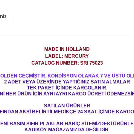
niz
MADE IN HOLLAND
LABEL: MERCURY
CATALOG NUMBER: SRI 75023
ROLDEN GEÇMİŞTİR, KONDİSYON OLARAK 7 VE ÜSTÜ OL
2 ADET VEYA ÜZERİNDE YAPTIĞINIZ SATIN ALMALAR
TEK PAKET İÇİNDE KARGOLANIR.
Nİ HER ÜRÜN İÇİN AYRI AYRI KARGO ÜCRETİ ÖDEMEZSİN
SATILAN ÜRÜNLER
FINDAN AKSİ BELİRTİLMEDİKÇE 24 SAAT İÇİNDE KARGO
ENİ BASIM SIFIR PLAKLAR HARİÇ SİTEMİZDEKİ ÜRÜNL
KADIKÖY MAĞAZAMIZDA DEĞİLDİR.