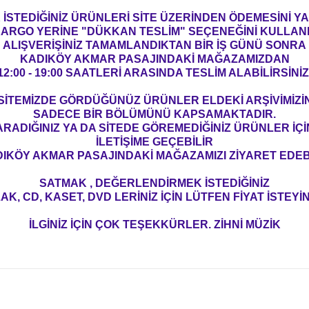
İSTEDİĞİNİZ ÜRÜNLERİ SİTE ÜZERİNDEN ÖDEMESİNİ 
ARGO YERİNE "DÜKKAN TESLİM" SEÇENEĞİNİ KULLAN
ALIŞVERİŞİNİZ TAMAMLANDIKTAN BİR İŞ GÜNÜ SONRA
KADIKÖY AKMAR PASAJINDAKİ MAĞAZAMIZDAN
12:00 - 19:00 SAATLERİ ARASINDA TESLİM ALABİLİRSİNİZ
SİTEMİZDE GÖRDÜĞÜNÜZ ÜRÜNLER ELDEKİ ARŞİVİMİZİ
SADECE BİR BÖLÜMÜNÜ KAPSAMAKTADIR.
ARADIĞINIZ YA DA SİTEDE GÖREMEDİĞİNİZ ÜRÜNLER İÇİ
İLETİŞİME GEÇEBİLİR
IKÖY AKMAR PASAJINDAKİ MAĞAZAMIZI ZİYARET EDEBİ
SATMAK , DEĞERLENDİRMEK İSTEDİĞİNİZ
AK, CD, KASET, DVD LERİNİZ İÇİN LÜTFEN FİYAT İSTEYİN
İLGİNİZ İÇİN ÇOK TEŞEKKÜRLER. ZİHNİ MÜZİK
konularda yetersiz gördüğünüz noktaları öneri formunu kullanarak tarafım