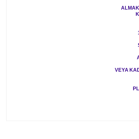
ALMAK 
K
VEYA KAD
PL
Bu ürünün fiyat bilgisi, resim, ürün açıklamalarında ve diğer 