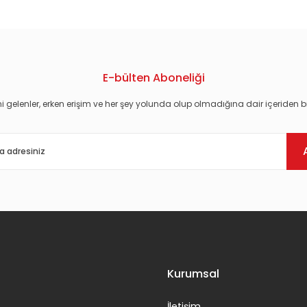
E-bülten Aboneliği
i gelenler, erken erişim ve her şey yolunda olup olmadığına dair içeriden bi
Gönder
Kurumsal
İletişim