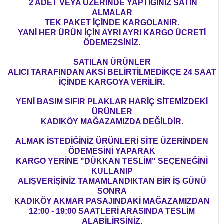
2 ADET VEYA ÜZERİNDE YAPTIĞINIZ SATIN
ALMALAR
TEK PAKET İÇİNDE KARGOLANIR.
YANİ HER ÜRÜN İÇİN AYRI AYRI KARGO ÜCRETİ
ÖDEMEZSİNİZ.
SATILAN ÜRÜNLER
ALICI TARAFINDAN AKSİ BELİRTİLMEDİKÇE 24 SAAT
İÇİNDE KARGOYA VERİLİR.
YENİ BASIM SIFIR PLAKLAR HARİÇ SİTEMİZDEKİ
ÜRÜNLER
KADIKÖY MAĞAZAMIZDA DEĞİLDİR.
ALMAK İSTEDİĞİNİZ ÜRÜNLERİ SİTE ÜZERİNDEN
ÖDEMESİNİ YAPARAK
KARGO YERİNE "DÜKKAN TESLİM" SEÇENEĞİNİ
KULLANIP
ALIŞVERİŞİNİZ TAMAMLANDIKTAN BİR İŞ GÜNÜ
SONRA
KADIKÖY AKMAR PASAJINDAKİ MAĞAZAMIZDAN
12:00 - 19:00 SAATLERİ ARASINDA TESLİM
ALABİLİRSİNİZ.