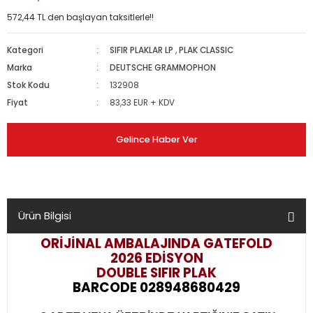
572,44 TL den başlayan taksitlerle!!
Kategori
SIFIR PLAKLAR LP
,
PLAK CLASSIC
Marka
DEUTSCHE GRAMMOPHON
Stok Kodu
132908
Fiyat
83,33 EUR + KDV
Gelince Haber Ver
Ürün Bilgisi
ORİJİNAL AMBALAJINDA GATEFOLD
2026 EDİSYON
DOUBLE SIFIR PLAK
BARCODE 028948680429