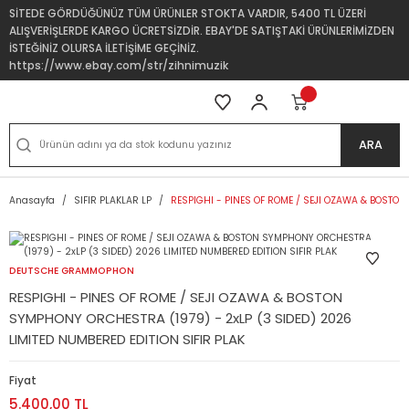
SİTEDE GÖRDÜĞÜNÜZ TÜM ÜRÜNLER STOKTA VARDIR, 5400 TL ÜZERİ
ALIŞVERİŞLERDE KARGO ÜCRETSİZDİR. EBAY'DE SATIŞTAKİ ÜRÜNLERİMİZDEN
İSTEĞİNİZ OLURSA İLETİŞİME GEÇİNİZ.
https://www.ebay.com/str/zihnimuzik
ARA
Anasayfa
SIFIR PLAKLAR LP
RESPIGHI - PINES OF ROME / SEJI OZAWA & BOSTON
DEUTSCHE GRAMMOPHON
RESPIGHI - PINES OF ROME / SEJI OZAWA & BOSTON
SYMPHONY ORCHESTRA (1979) - 2xLP (3 SIDED) 2026
LIMITED NUMBERED EDITION SIFIR PLAK
Fiyat
5.400,00 TL