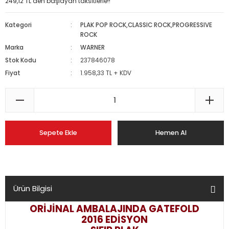
249,12 TL den başlayan taksitlerle!!
Kategori
PLAK POP ROCK,CLASSIC ROCK,PROGRESSIVE
ROCK
Marka
WARNER
Stok Kodu
237846078
Fiyat
1.958,33 TL + KDV
Sepete Ekle
Hemen Al
Ürün Bilgisi
ORİJİNAL AMBALAJINDA GATEFOLD
2016 EDİSYON