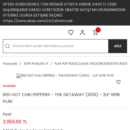
SİTEDE GÖRDÜĞÜNÜZ TÜM ÜRÜNLER STOKTA VARDIR, 5400 TL ÜZERİ
ALIŞVERİŞLERDE KARGO ÜCRETSİZDİR. EBAY'DE SATIŞTAKİ ÜRÜNLERİMİZDEN
İSTEĞİNİZ OLURSA İLETİŞİME GEÇİNİZ.
https://www.ebay.com/str/zihnimuzik
ARA
Anasayfa
SIFIR PLAKLAR LP
PLAK POP ROCK,CLASSIC ROCK,PROGRESSIVE ROCK
WARNER
RED HOT CHILI PEPPERS - THE GETAWAY (2016) - 2LP SIFIR
PLAK
Fiyat
2.350,00 TL