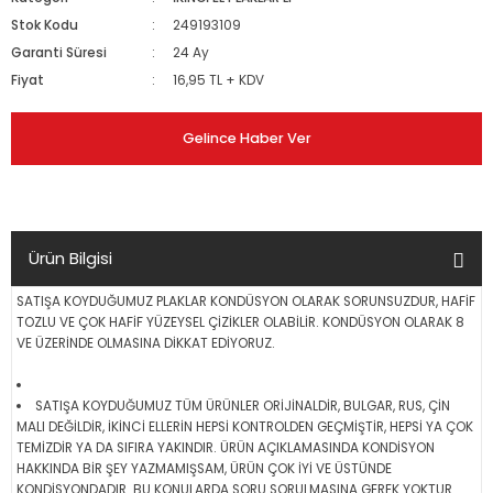
Stok Kodu
249193109
Garanti Süresi
24 Ay
Fiyat
16,95 TL + KDV
Gelince Haber Ver
Ürün Bilgisi
SATIŞA KOYDUĞUMUZ PLAKLAR KONDÜSYON OLARAK SORUNSUZDUR, HAFİF
TOZLU VE ÇOK HAFİF YÜZEYSEL ÇİZİKLER OLABİLİR. KONDÜSYON OLARAK 8
VE ÜZERİNDE OLMASINA DİKKAT EDİYORUZ.
SATIŞA KOYDUĞUMUZ TÜM ÜRÜNLER ORİJİNALDİR, BULGAR, RUS, ÇİN
MALI DEĞİLDİR, İKİNCİ ELLERİN HEPSİ KONTROLDEN GEÇMİŞTİR, HEPSİ YA ÇOK
TEMİZDİR YA DA SIFIRA YAKINDIR. ÜRÜN AÇIKLAMASINDA KONDİSYON
HAKKINDA BİR ŞEY YAZMAMIŞSAM, ÜRÜN ÇOK İYİ VE ÜSTÜNDE
KONDİSYONDADIR. BU KONULARDA SORU SORULMASINA GEREK YOKTUR