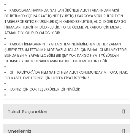
KARGOLAMA HAKKINDA; SATILAN ÜRÜNLER ALICI TARAFINDAN AKSİ
BELİRTİLMEDİKÇE 24 SAAT İÇİNDE (YURTİÇİ) KARGOYA VERİLİR, İLERLEYEN
TARİHLERDE BİTECEK ÜRÜNLER İÇİN KARGO BEKLETİLİR, ALICI DİĞER KARGO
FİRMALARI TERCİHİNİ BİLDİREBİLİR. TOPLU ÖDEME VE KARGO İÇİN MESAJ
ATMANIZ İYİ OLUR, DİYALOG İYİDİR.
KARGO FİRMALARININ FİYATLARI HEM İNDİRİMİM, HEM DE HER ZAMAN
ŞUBEYE TESLİM ETTİĞİM HALDE BAZI ALICILAR İÇİN PAHALI OLABİLMEKTEDİR,
BUNDA BENİM YAPABİLECEĞİM BİR ŞEY YOK, KARGO FİYATI YÜZÜNDEN
OLUMSUZ YORUM BIRAKILMASINI KABUL ETMEK MÜMKÜN DEĞİL .
GİTTİGİDİYOR\"DA HEM SATICI HEM ALICI KONUMUNDAYIM, TOPLU PLAK,
CD, KASET, DVD LERİNİZ İÇİN LÜTFEN FİYAT İSTEYİNİZ.
İLGİNİZ İÇİN ÇOK TEŞEKKÜRLER. ZİHNİMÜZİK
Taksit Seçenekleri
Önerileriniz