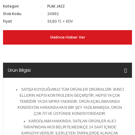
Kategori
PLAK JAZZ
Stok Kodu
24962
Fiyat
33,90 TL + KDV
Gelince Haber Ver
Ürün Bilgisi
SATIŞA KOYDUĞUMUZ TÜM ÜRÜNLER ORİJİNALDİR, İKİNCİ
ELLERİN HEPSİ KONTROLDEN GEÇMİŞTİR, HEPSİ YA ÇOK
TEMİZDİR YA DA SIFIRA YAKINDIR. ÜRÜN AÇIKLAMASINDA
KONDİSYON HAKKINDA AKSİ BİR ŞEY YAZILMAMIŞSA, ÜRÜN
ÇOK İYİ VE ÜSTÜNDE KONDİSYONDADIR.
KARGOLAMA HAKKINDA; SATILAN ÜRÜNLER ALICI
TARAFINDAN AKSİ BELİRTİLMEDİKÇE 24 SAAT İÇİNDE
KARGOYA VERİLİR, İLERLEYEN TARİHLERDE ALINACAK