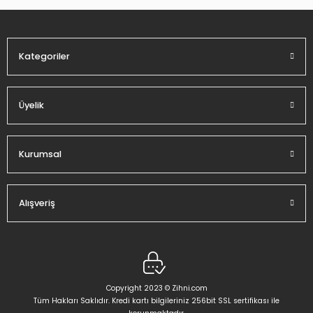
Ürün fiyatı diğer sitelerden daha pahalı.
Bu ürüne benzer farklı alternatifler olmalı.
Kategoriler
Üyelik
Gönder
Kurumsal
Alışveriş
Copyright 2023 © Zihni.com
Tüm Hakları Saklıdır. Kredi kartı bilgileriniz 256bit SSL sertifikası ile