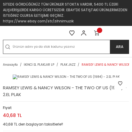
SİTEDE GÖRDÜĞÜNÜZ TÜM ÜRÜNLER STOKTA VARDIR, 5400 TL ÜZERİ
ALIŞVERİŞLERDE KARGO ÜCRETSİZDİR. EBAY'DE SATIŞTAKİ ÜRÜNLERİMİZDEN
İSTEĞİNİZ OLURSA İLETİŞİME GEÇİNİZ.
https://www.ebay.com/str/zihnimuzik
ARA
Anasayfa
İKİNCİ EL PLAKLAR LP
PLAK JAZZ
RAMSEY LEWIS & NANCY WILSON - 
RAMSEY LEWIS & NANCY WILSON - THE TWO OF US (1984) -
2.EL PLAK
Fiyat
40,68 TL
40,68 TL den başlayan taksitlerle!!