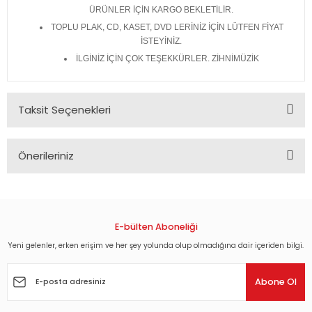
ÜRÜNLER İÇİN KARGO BEKLETİLİR.
TOPLU PLAK, CD, KASET, DVD LERİNİZ İÇİN LÜTFEN FİYAT
İSTEYİNİZ.
İLGİNİZ İÇİN ÇOK TEŞEKKÜRLER. ZİHNİMÜZİK
Taksit Seçenekleri
Önerileriniz
Bu ürünün fiyat bilgisi, resim, ürün açıklamalarında ve diğer
konularda yetersiz gördüğünüz noktaları öneri formunu
kullanarak tarafımıza iletebilirsiniz.
Görüş ve önerileriniz için teşekkür ederiz.
E-bülten Aboneliği
Yeni gelenler, erken erişim ve her şey yolunda olup olmadığına dair içeriden bilgi.
Ürün resmi kalitesiz, bozuk veya görüntülenemiyor.
Ürün açıklamasında eksik bilgiler bulunuyor.
Abone Ol
Ürün bilgilerinde hatalar bulunuyor.