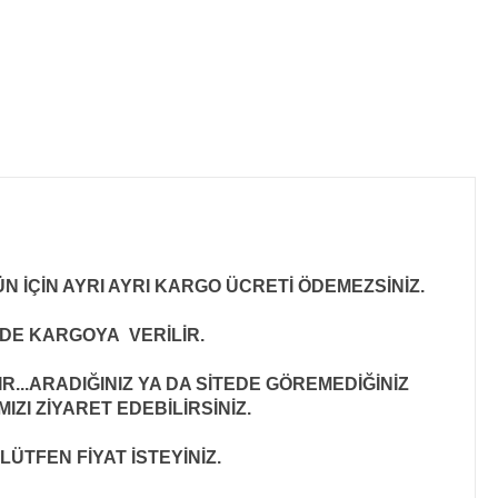
N İÇİN AYRI AYRI KARGO ÜCRETİ ÖDEMEZSİNİZ.
İNDE KARGOYA VERİLİR
.
..ARADIĞINIZ YA DA SİTEDE GÖREMEDİĞİNİZ
ZI ZİYARET EDEBİLİRSİNİZ.
LÜTFEN FİYAT İSTEYİNİZ.