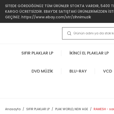
SİTEDE GÖRDÜĞÜNÜZ TÜM ÜRÜNLER STOKTA VARDIR, 5400 TL 
KARGO ÜCRETSİZDİR. EBAY'DE SATIŞTAKİ ÜRÜNLERİMİZDEN İSTE
GEÇİNİZ. https://www.ebay.com/str/zihnimuzik
SIFIR PLAKLAR LP
İKİNCİ EL PLAKLAR LP
DVD MÜZİK
BLU-RAY
VCD
Anasayfa
SIFIR PLAKLAR LP
PLAK WORLD, NEW AGE
RAMESH - sam