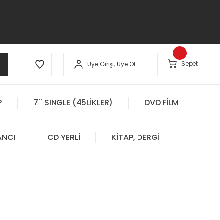
A
Sepet
Üye Girişi,
Üye Ol
P
7'' SINGLE (45LİKLER)
DVD FİLM
ANCI
CD YERLİ
KİTAP, DERGİ