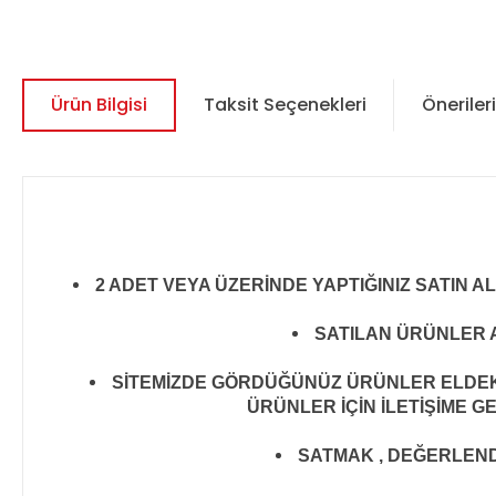
Ürün Bilgisi
Taksit Seçenekleri
Önerileri
2 ADET VEYA ÜZERİNDE YAPTIĞINIZ SATIN A
SATILAN ÜRÜNLER A
SİTEMİZDE GÖRDÜĞÜNÜZ ÜRÜNLER ELDEKİ 
ÜRÜNLER İÇİN İLETİŞİME G
SATMAK , DEĞERLENDİR