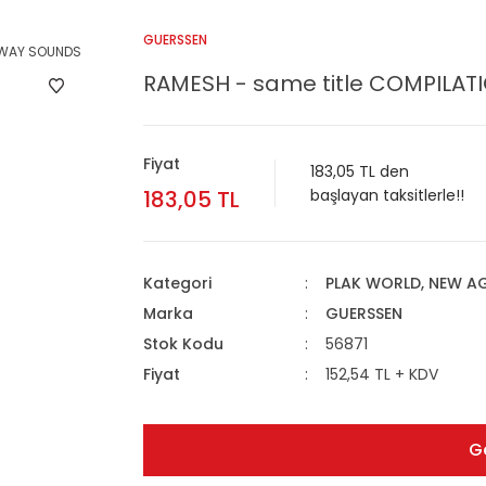
GUERSSEN
RAMESH - same title COMPILATI
Fiyat
183,05 TL den
183,05 TL
başlayan taksitlerle!!
Kategori
PLAK WORLD, NEW A
Marka
GUERSSEN
Stok Kodu
56871
Fiyat
152,54 TL + KDV
G