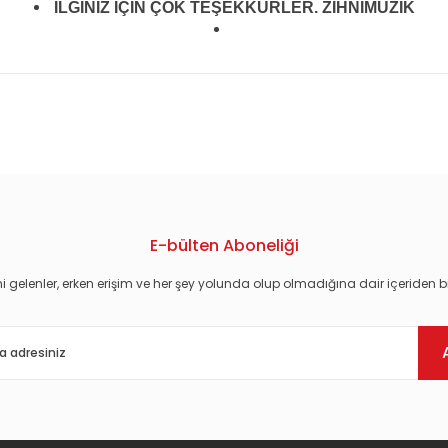
İLGİNİZ İÇİN ÇOK TEŞEKKÜRLER. ZİHNİMÜZİK
konularda yetersiz gördüğünüz noktaları öneri formunu kullanarak tarafım
E-bülten Aboneliği
i gelenler, erken erişim ve her şey yolunda olup olmadığına dair içeriden bi