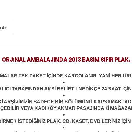
niz
ORJİNAL AMBALAJINDA 2013 BASIM SIFIR PLAK.
LMALAR TEK PAKET İÇİNDE KARGOLANIR..YANİ HER ÜRÜ
LICI TARAFINDAN AKSİ BELİRTİLMEDİKÇE 24 SAAT İÇ
ARŞİVİMİZİN SADECE BİR BÖLÜMÜNÜ KAPSAMAKTADIR.
EÇEBİLİR VEYA KADIKÖY AKMAR PASAJINDAKİ MAĞAZAMI
MEK İSTEDİĞİNİZ PLAK, CD, KASET, DVD LERİNİZ İÇİN 