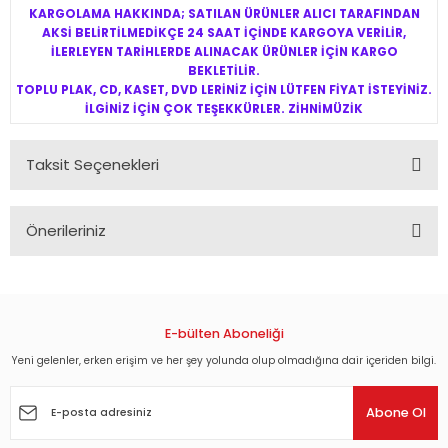
KARGOLAMA HAKKINDA; SATILAN ÜRÜNLER ALICI TARAFINDAN
AKSİ BELİRTİLMEDİKÇE 24 SAAT İÇİNDE KARGOYA VERİLİR,
İLERLEYEN TARİHLERDE ALINACAK ÜRÜNLER İÇİN KARGO
BEKLETİLİR.
TOPLU PLAK, CD, KASET, DVD LERİNİZ İÇİN LÜTFEN FİYAT İSTEYİNİZ.
İLGİNİZ İÇİN ÇOK TEŞEKKÜRLER. ZİHNİMÜZİK
Taksit Seçenekleri
Önerileriniz
Bu ürünün fiyat bilgisi, resim, ürün açıklamalarında ve diğer
konularda yetersiz gördüğünüz noktaları öneri formunu
kullanarak tarafımıza iletebilirsiniz.
Görüş ve önerileriniz için teşekkür ederiz.
E-bülten Aboneliği
Yeni gelenler, erken erişim ve her şey yolunda olup olmadığına dair içeriden bilgi.
Ürün resmi kalitesiz, bozuk veya görüntülenemiyor.
Ürün açıklamasında eksik bilgiler bulunuyor.
Abone Ol
Ürün bilgilerinde hatalar bulunuyor.