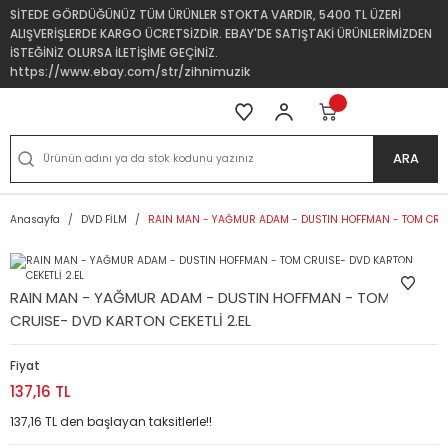
SİTEDE GÖRDÜĞÜNÜZ TÜM ÜRÜNLER STOKTA VARDIR, 5400 TL ÜZERİ
ALIŞVERİŞLERDE KARGO ÜCRETSİZDİR. EBAY'DE SATIŞTAKİ ÜRÜNLERİMİZDEN
İSTEĞİNİZ OLURSA İLETİŞİME GEÇİNİZ.
https://www.ebay.com/str/zihnimuzik
ARA
Anasayfa
DVD FİLM
RAIN MAN - YAĞMUR ADAM - DUSTIN HOFFMAN - TOM CRUIS
RAIN MAN - YAĞMUR ADAM - DUSTIN HOFFMAN - TOM
CRUISE- DVD KARTON CEKETLİ 2.EL
Fiyat
137,16 TL
137,16 TL den başlayan taksitlerle!!