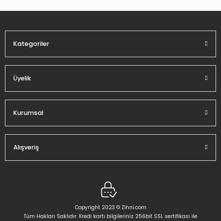
Ürün fiyatı diğer sitelerden daha pahalı.
Bu ürüne benzer farklı alternatifler olmalı.
Kategoriler
Üyelik
Gönder
Kurumsal
Alışveriş
Copyright 2023 © Zihni.com
Tüm Hakları Saklıdır. Kredi kartı bilgileriniz 256bit SSL sertifikası ile