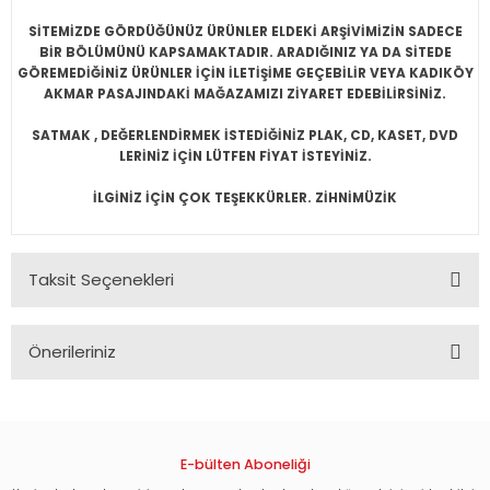
SİTEMİZDE GÖRDÜĞÜNÜZ ÜRÜNLER ELDEKİ ARŞİVİMİZİN SADECE
BİR BÖLÜMÜNÜ KAPSAMAKTADIR. ARADIĞINIZ YA DA SİTEDE
GÖREMEDİĞİNİZ ÜRÜNLER İÇİN İLETİŞİME GEÇEBİLİR VEYA KADIKÖY
AKMAR PASAJINDAKİ MAĞAZAMIZI ZİYARET EDEBİLİRSİNİZ.
SATMAK , DEĞERLENDİRMEK İSTEDİĞİNİZ PLAK, CD, KASET, DVD
LERİNİZ İÇİN LÜTFEN FİYAT İSTEYİNİZ.
İLGİNİZ İÇİN ÇOK TEŞEKKÜRLER. ZİHNİMÜZİK
Taksit Seçenekleri
Önerileriniz
Bu ürünün fiyat bilgisi, resim, ürün açıklamalarında ve diğer
konularda yetersiz gördüğünüz noktaları öneri formunu
kullanarak tarafımıza iletebilirsiniz.
Görüş ve önerileriniz için teşekkür ederiz.
E-bülten Aboneliği