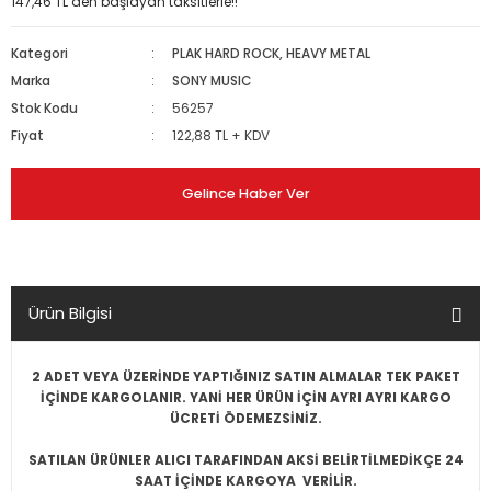
147,46 TL den başlayan taksitlerle!!
Kategori
PLAK HARD ROCK, HEAVY METAL
Marka
SONY MUSIC
Stok Kodu
56257
Fiyat
122,88 TL + KDV
Gelince Haber Ver
Ürün Bilgisi
2 ADET VEYA ÜZERİNDE YAPTIĞINIZ SATIN ALMALAR TEK PAKET
İÇİNDE KARGOLANIR. YANİ HER ÜRÜN İÇİN AYRI AYRI KARGO
ÜCRETİ ÖDEMEZSİNİZ.
SATILAN ÜRÜNLER ALICI TARAFINDAN AKSİ BELİRTİLMEDİKÇE 24
SAAT İÇİNDE KARGOYA VERİLİR.