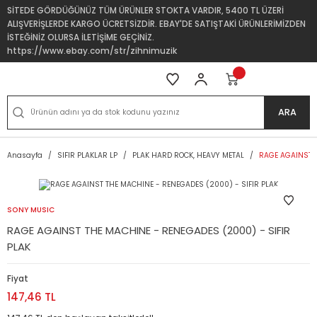
SİTEDE GÖRDÜĞÜNÜZ TÜM ÜRÜNLER STOKTA VARDIR, 5400 TL ÜZERİ
ALIŞVERİŞLERDE KARGO ÜCRETSİZDİR. EBAY'DE SATIŞTAKİ ÜRÜNLERİMİZDEN
İSTEĞİNİZ OLURSA İLETİŞİME GEÇİNİZ.
https://www.ebay.com/str/zihnimuzik
ARA
Anasayfa
SIFIR PLAKLAR LP
PLAK HARD ROCK, HEAVY METAL
RAGE AGAINST T
SONY MUSIC
RAGE AGAINST THE MACHINE - RENEGADES (2000) - SIFIR
PLAK
Fiyat
147,46 TL