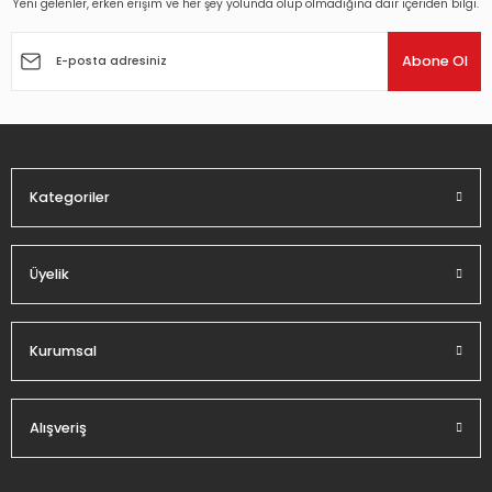
Yeni gelenler, erken erişim ve her şey yolunda olup olmadığına dair içeriden bilgi.
Ürün resmi kalitesiz, bozuk veya görüntülenemiyor.
Ürün açıklamasında eksik bilgiler bulunuyor.
Abone Ol
Ürün bilgilerinde hatalar bulunuyor.
Ürün fiyatı diğer sitelerden daha pahalı.
Bu ürüne benzer farklı alternatifler olmalı.
Kategoriler
Üyelik
Gönder
Kurumsal
Alışveriş