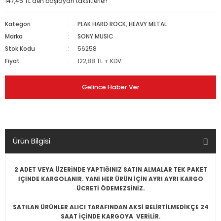
147,46 TL den başlayan taksitlerle!!
Kategori
PLAK HARD ROCK, HEAVY METAL
Marka
SONY MUSIC
Stok Kodu
56258
Fiyat
122,88 TL + KDV
Gelince Haber Ver
Ürün Bilgisi
2 ADET VEYA ÜZERİNDE YAPTIĞINIZ SATIN ALMALAR TEK PAKET
İÇİNDE KARGOLANIR. YANİ HER ÜRÜN İÇİN AYRI AYRI KARGO
ÜCRETİ ÖDEMEZSİNİZ.
SATILAN ÜRÜNLER ALICI TARAFINDAN AKSİ BELİRTİLMEDİKÇE 24
SAAT İÇİNDE KARGOYA VERİLİR.