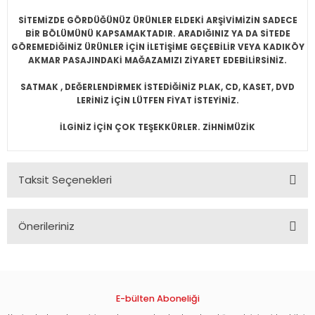
SİTEMİZDE GÖRDÜĞÜNÜZ ÜRÜNLER ELDEKİ ARŞİVİMİZİN SADECE
BİR BÖLÜMÜNÜ KAPSAMAKTADIR. ARADIĞINIZ YA DA SİTEDE
GÖREMEDİĞİNİZ ÜRÜNLER İÇİN İLETİŞİME GEÇEBİLİR VEYA KADIKÖY
AKMAR PASAJINDAKİ MAĞAZAMIZI ZİYARET EDEBİLİRSİNİZ.
SATMAK , DEĞERLENDİRMEK İSTEDİĞİNİZ PLAK, CD, KASET, DVD
LERİNİZ İÇİN LÜTFEN FİYAT İSTEYİNİZ.
İLGİNİZ İÇİN ÇOK TEŞEKKÜRLER. ZİHNİMÜZİK
Taksit Seçenekleri
Önerileriniz
Bu ürünün fiyat bilgisi, resim, ürün açıklamalarında ve diğer
konularda yetersiz gördüğünüz noktaları öneri formunu
kullanarak tarafımıza iletebilirsiniz.
Görüş ve önerileriniz için teşekkür ederiz.
E-bülten Aboneliği