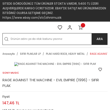
SİTEDE GÖRDÜĞÜNÜZ TÜM ÜRÜNLER STOKTA VARDIR, 5400 TL ÜZERİ
ALIŞVERİŞLERDE KARGO ÜCRETSİZDİR. EBAY'DE SATIŞTAKİ ÜRÜNLERİMİZDEN
İSTEĞİNİZ OLURSA İLETİŞİME GEÇİNİZ.
https://www.ebay.com/str/zihnimuzik
ARA
Anasayfa
SIFIR PLAKLAR LP
PLAK HARD ROCK, HEAVY METAL
RAGE AGAINST TH
SONY MUSIC
RAGE AGAINST THE MACHINE - EVIL EMPIRE (1996) - SIFIR
PLAK
Fiyat
147,46 TL