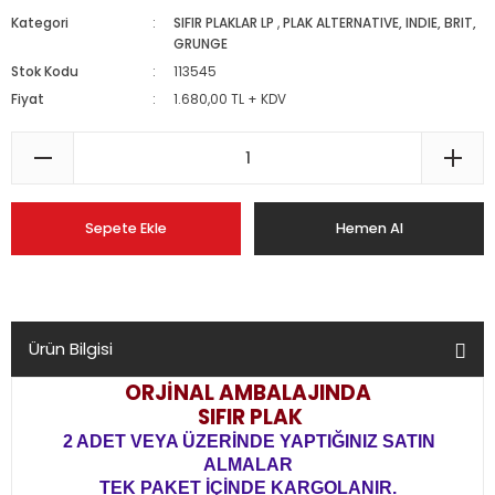
Kategori
SIFIR PLAKLAR LP
,
PLAK ALTERNATIVE, INDIE, BRIT,
GRUNGE
Stok Kodu
113545
Fiyat
1.680,00 TL + KDV
Sepete Ekle
Hemen Al
Ürün Bilgisi
ORJİNAL AMBALAJINDA
SIFIR PLAK
2 ADET VEYA ÜZERİNDE YAPTIĞINIZ SATIN
ALMALAR
TEK PAKET İÇİNDE KARGOLANIR.