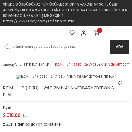
SİTEDE GÖRDÜĞÜNÜZ TÜM ÜRÜNLER STOKTA VARDIR, 5400 TL ÜZERİ
ALIŞVERİŞLERDE KARGO ÜCRETSİZDİR. EBAY'DE SATIŞTAKİ ÜRÜNLERİMİZDEN
İSTEĞİNİZ OLURSA İLETİŞİME GEÇİNİZ.
https://www.ebay.com/str/zihnimuzik
ARA
Anasayfa
SIFIR PLAKLAR LP
R.E.M. - UP (1998) - 2xLP 25th ANNIVERSARY EDITIO
R.E.M. - UP (1998) - 2xLP 25th ANNIVERSARY EDITION SIFIR
PLAK
Fiyat
2.016,00 TL
213,71 TL den başlayan taksitlerle!!