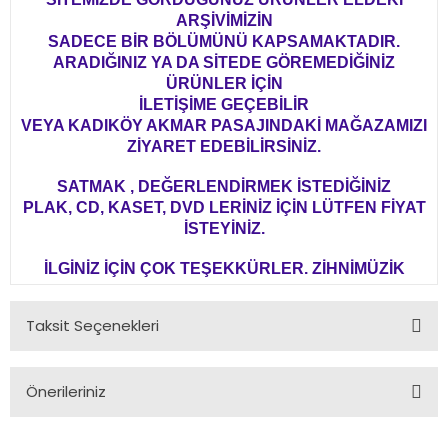
ARŞİVİMİZİN
SADECE BİR BÖLÜMÜNÜ KAPSAMAKTADIR.
ARADIĞINIZ YA DA SİTEDE GÖREMEDİĞİNİZ
ÜRÜNLER İÇİN
İLETİŞİME GEÇEBİLİR
VEYA KADIKÖY AKMAR PASAJINDAKİ MAĞAZAMIZI
ZİYARET EDEBİLİRSİNİZ.
SATMAK , DEĞERLENDİRMEK İSTEDİĞİNİZ
PLAK, CD, KASET, DVD LERİNİZ İÇİN LÜTFEN FİYAT
İSTEYİNİZ.
İLGİNİZ İÇİN ÇOK TEŞEKKÜRLER. ZİHNİMÜZİK
Taksit Seçenekleri
Önerileriniz
Bu ürünün fiyat bilgisi, resim, ürün açıklamalarında ve diğer